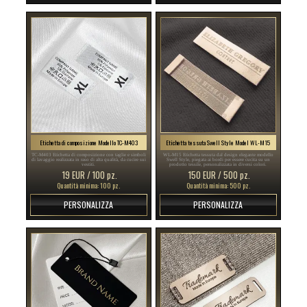
Etichetta di composizione Modello TC-M403
Etichetta tessuta Swell Style Model WL-M15
TC-M403 Etichetta di composizione con taglie e simboli
WL-M15 Etichetta tessuta dal design elegante modello
di lavaggio realizzata in raso di alta qualità, da cucire sui
Swell Style, piegata ai bordi per essere cucita su un
vestiti.
prodotto tessile, personalizzata in diversi colori.
19 EUR / 100 pz.
150 EUR / 500 pz.
Quantità minima: 100 pz.
Quantità minima: 500 pz.
PERSONALIZZA
PERSONALIZZA