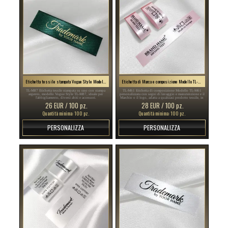
Etichetta tessile stampata Vogue Style Model TL-M87
Etichetta di Marca e composizione Modello TL-M61
TL-M87 Etichetta tessile stampata su raso con stampa
TL-M61 Etichetta di composizione Modello TL-M61
argento, modello Vogue Style TL-M87, ideale per
personalizzata con segni di lavaggio e manutenzione e il
l'abbigliamento, diversi abiti e accessori.
Marchio o il logo, adatta a qualsiasi prodotto tessile, in
particolare gli articoli di abbigliamento.
26 EUR / 100 pz.
28 EUR / 100 pz.
Quantità minima: 100 pz.
Quantità minima: 100 pz.
PERSONALIZZA
PERSONALIZZA