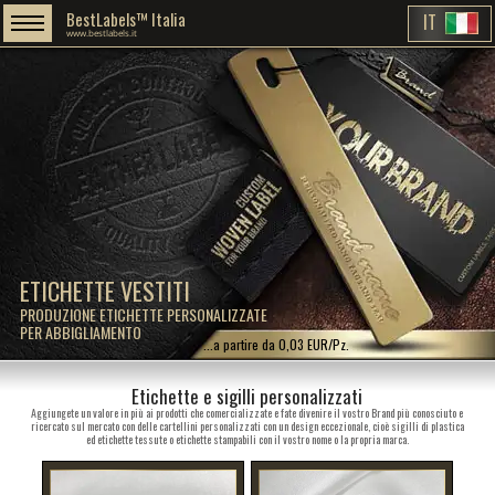
BestLabels™ Italia
IT
www.bestlabels.it
ETICHETTE VESTITI
PRODUZIONE ETICHETTE PERSONALIZZATE
PER ABBIGLIAMENTO
...a partire da 0,03 EUR/Pz.
Etichette e sigilli personalizzati
Aggiungete un valore in più ai prodotti che comercializzate e fate divenire il vostro Brand più conosciuto e
ricercato sul mercato con delle cartellini personalizzati con un design eccezionale, cioè sigilli di plastica
ed etichette tessute o etichette stampabili con il vostro nome o la propria marca.