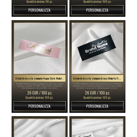
Quantità minima: 50 pz.
Quantità minima: 500 pz.
PERSONALIZZA
PERSONALIZZA
Etichetta tessile stampata Vogue Style Model TL-M94
Etichetta tessile stampata di raso Modello TL-M52
TL-M94 Etichetta tessile stampata su raso con stampa
TL-M52 Etichetta tessile personalizzata con il Marchio
argento, modello TL-M94 Vogue Style, ideale per
stampato con la scrittura d'argento su raso nero, adatta
l'abbigliamento, diversi abiti e accessori.
per abiti o accessori di abbigliamento diversi.
26 EUR / 100 pz.
26 EUR / 100 pz.
Quantità minima: 100 pz.
Quantità minima: 100 pz.
PERSONALIZZA
PERSONALIZZA