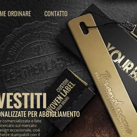
ME ORDINARE
CONTATTO
VESTITI
ONALIZZATE PER ABBIGLIAMENTO
e comercializzate e fate
ricercato sul mercato
design eccezionale, cioè
ichette stampabili con il