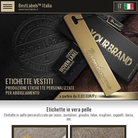
BestLabels™ Italia
IT
www.bestlabels.it
ETICHETTE VESTITI
PRODUZIONE ETICHETTE PERSONALIZZATE
PER ABBIGLIAMENTO
...a partire da 0,03 EUR/Pz.
Etichette in vera pelle
Etichette in pelle personalizzate per jeans, pantaloni, giacche, felpe, maglioni, cappelli, borse,
ecc.