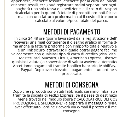
appendere, etichette tessute, etichette per la cura del bucato
etichette tessili, ecc.) può registrare ordini separati per ogn
pagherà una sola tassa di spedizione, e il costo di traspor
ricalcolato per la quantità totale di prodotti ordinati.Rice
mail con una fattura proforma in cui il costo di trasport
calcolato al volume/peso totale del pacco.
METODI DI PAGAMENTO
In circa 24-48 ore (giorni lavorativi) dalla registrazione dell
riceverai una mail contenente il disegno grafico in forma de
ma anche la fattura proforma con l'importo totale relativo a
e un link sicuro, attraverso il quale potrai pagare facilm
velocemente con qualsiasi tipo di carta di credito (Visa, Visa 
MasterCard, Maestro, Cirrus, American Express, Discover
qualsiasi valuta (la conversione di valuta avviene automati
Accettiamo pagamenti tramite bonifico bancario, MobilPay, 
Paypal. Dopo aver ricevuto il pagamento il tuo ordine 
processato.
METODI DI CONSEGNA
Dopo che i prodotti sono stati fabbricati, saranno imballati 
tramite la società di FedEx Express. Se il paese di destinaz
viene trovato nel modulo sopra ("CALCOLATRICE DEI COS
PRODUZIONE E SPEDIZIONE") e apparirà il messaggio "INF
aver effettuato l'ordine riceverà via e-mail il prezzo e il m
consegna.