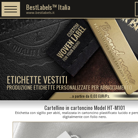
BestLabels™ Italia
www.bestlabels.it
ETICHETTE VESTITI
PRODUZIONE ETICHETTE PERSONALIZZATE PER ABBIGLIAMENTO
...a partire da 0,03 EUR/Pz.
Cartellino in cartoncino Model HT-M101
Etichetta con sigillo per abiti, realizzata in cartoncino plastificato lucido e pe
digitalmente con folio nero.