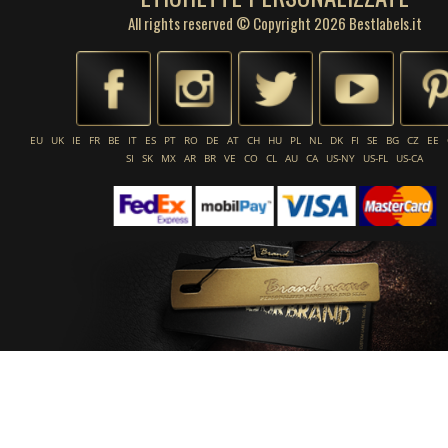
All rights reserved © Copyright 2026 Bestlabels.it
EU
UK
IE
FR
BE
IT
ES
PT
RO
DE
AT
CH
HU
PL
NL
DK
FI
SE
BG
CZ
EE
SI
SK
MX
AR
BR
VE
CO
CL
AU
CA
US-NY
US-FL
US-CA