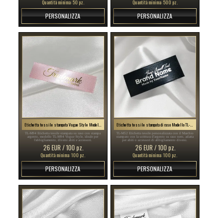
Quantità minima: 50 pz.
Quantità minima: 500 pz.
PERSONALIZZA
PERSONALIZZA
Etichetta tessile stampata Vogue Style Model TL-M94
Etichetta tessile stampata di raso Modello TL-M52
TL-M94 Etichetta tessile stampata su raso con stampa
TL-M52 Etichetta tessile personalizzata con il Marchio
argento, modello TL-M94 Vogue Style, ideale per
stampato con la scrittura d'argento su raso nero, adatta
l'abbigliamento, diversi abiti e accessori.
per abiti o accessori di abbigliamento diversi.
26 EUR / 100 pz.
26 EUR / 100 pz.
Quantità minima: 100 pz.
Quantità minima: 100 pz.
PERSONALIZZA
PERSONALIZZA