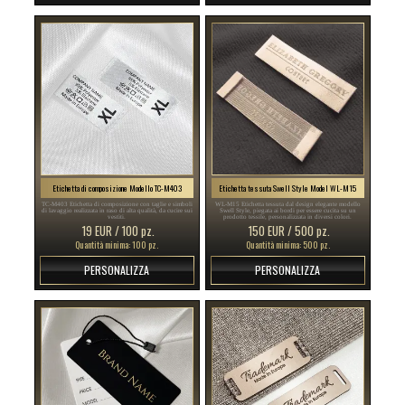
Etichetta di composizione Modello TC-M403
Etichetta tessuta Swell Style Model WL-M15
TC-M403 Etichetta di composizione con taglie e simboli
WL-M15 Etichetta tessuta dal design elegante modello
di lavaggio realizzata in raso di alta qualità, da cucire sui
Swell Style, piegata ai bordi per essere cucita su un
vestiti.
prodotto tessile, personalizzata in diversi colori.
19 EUR / 100 pz.
150 EUR / 500 pz.
Quantità minima: 100 pz.
Quantità minima: 500 pz.
PERSONALIZZA
PERSONALIZZA