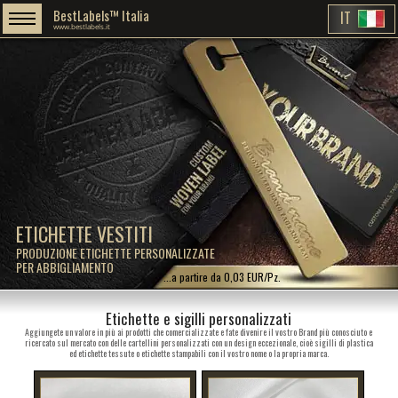
BestLabels™ Italia
IT
www.bestlabels.it
ETICHETTE VESTITI
PRODUZIONE ETICHETTE PERSONALIZZATE
PER ABBIGLIAMENTO
...a partire da 0,03 EUR/Pz.
Etichette e sigilli personalizzati
Aggiungete un valore in più ai prodotti che comercializzate e fate divenire il vostro Brand più conosciuto e
ricercato sul mercato con delle cartellini personalizzati con un design eccezionale, cioè sigilli di plastica
ed etichette tessute o etichette stampabili con il vostro nome o la propria marca.