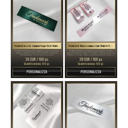
Etichetta tessile stampata Vogue Style Model TL-M87
Etichetta di Marca e composizione Modello TL-M61
TL-M87 Etichetta tessile stampata su raso con stampa
TL-M61 Etichetta di composizione Modello TL-M61
argento, modello Vogue Style TL-M87, ideale per
personalizzata con segni di lavaggio e manutenzione e il
l'abbigliamento, diversi abiti e accessori.
Marchio o il logo, adatta a qualsiasi prodotto tessile, in
particolare gli articoli di abbigliamento.
26 EUR / 100 pz.
28 EUR / 100 pz.
Quantità minima: 100 pz.
Quantità minima: 100 pz.
PERSONALIZZA
PERSONALIZZA