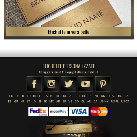
Etichette in vera pelle
ETICHETTE PERSONALIZZATE
All rights reserved © Copyright 2026 Bestlabels.it
EU
UK
IE
FR
BE
IT
ES
PT
RO
DE
AT
CH
HU
PL
NL
DK
FI
SE
BG
CZ
EE
GR
HR
LT
LV
SI
SK
MX
AR
BR
VE
CO
CL
AU
CA
US-NY
US-FL
US-CA