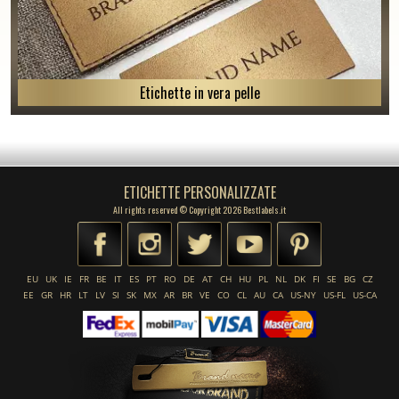
Etichette in vera pelle
ETICHETTE PERSONALIZZATE
All rights reserved © Copyright 2026 Bestlabels.it
EU
UK
IE
FR
BE
IT
ES
PT
RO
DE
AT
CH
HU
PL
NL
DK
FI
SE
BG
CZ
EE
GR
HR
LT
LV
SI
SK
MX
AR
BR
VE
CO
CL
AU
CA
US-NY
US-FL
US-CA