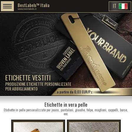
BestLabels™ Italia
IT
www.bestlabels.it
ETICHETTE VESTITI
PRODUZIONE ETICHETTE PERSONALIZZATE
PER ABBIGLIAMENTO
...a partire da 0,03 EUR/Pz.
Etichette in vera pelle
Etichette in pelle personalizzate per jeans, pantaloni, giacche, felpe, maglioni, cappelli, borse,
ecc.