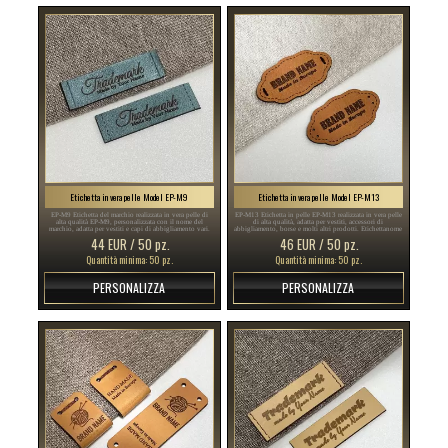
Etichetta in vera pelle Model EP-M9
Etichetta in vera pelle Model EP-M13
EP-M9 Etichetta del marchio realizzata in vera pelle di
EP-M13 Etichetta in pelle EP-M13 realizzata in vera pelle
alta qualità EP-M9, personalizzata con il nome del
di alta qualità, adatta per vestiti, accessori di
marchio, adatta per vestiti e capi di abbigliamento vari.
abbigliamento, borse e molti altri prodotti. Etichettanome
Etichette In Stoffa Italia, Stile Italia, Etichette Italia ,
Italia, Stampa Etichette Vestiti Italia, Etichette Abiti Italia ,
44 EUR / 50 pz.
46 EUR / 50 pz.
etichette in pelle Italia , etichette in pelle naturale Italia ...
etichette in vera pelle Italia , etichette in pelle Italia ...
Quantità minima: 50 pz.
Quantità minima: 50 pz.
PERSONALIZZA
PERSONALIZZA