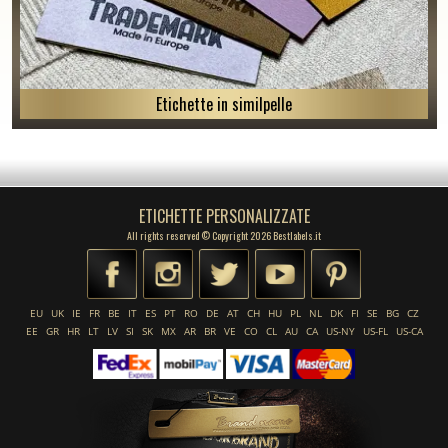
Etichette in similpelle
ETICHETTE PERSONALIZZATE
All rights reserved © Copyright 2026 Bestlabels.it
EU
UK
IE
FR
BE
IT
ES
PT
RO
DE
AT
CH
HU
PL
NL
DK
FI
SE
BG
CZ
EE
GR
HR
LT
LV
SI
SK
MX
AR
BR
VE
CO
CL
AU
CA
US-NY
US-FL
US-CA