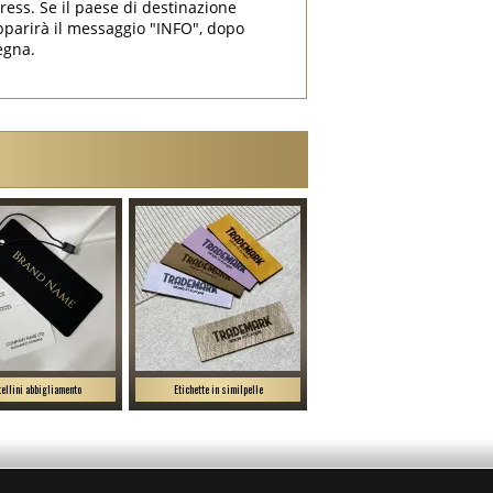
press. Se il paese di destinazione
parirà il messaggio "INFO", dopo
egna.
ellini abbigliamento
Etichette in similpelle