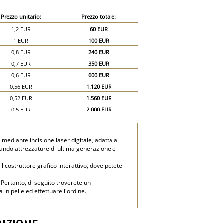
Prezzo unitario:
Prezzo totale:
1,2 EUR
60 EUR
1 EUR
100 EUR
0,8 EUR
240 EUR
0,7 EUR
350 EUR
0,6 EUR
600 EUR
0,56 EUR
1.120 EUR
0,52 EUR
1.560 EUR
0,5 EUR
2.000 EUR
0,48 EUR
2.400 EUR
 mediante incisione laser digitale, adatta a
izzando attrezzature di ultima generazione e
 costruttore grafico interattivo, dove potete
 Pertanto, di seguito troverete un
 in pelle ed effettuare l'ordine.