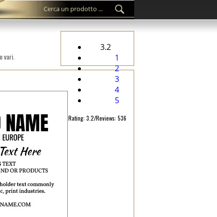
3.2
 vari.
1
2
3
4
5
Rating: 3.2/Reviews: 536