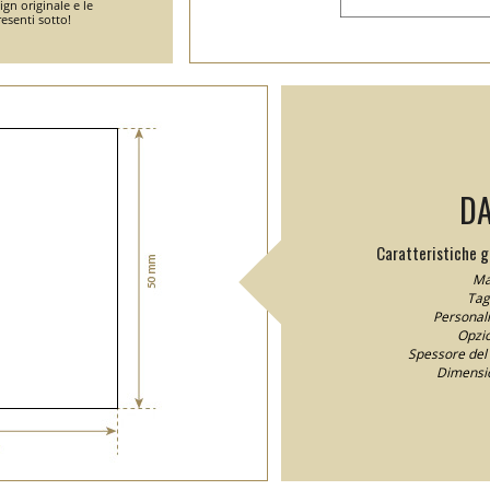
gn originale e le
esenti sotto!
DA
Caratteristiche ge
Ma
Tagl
Personali
Opzio
Spessore del 
Dimensio