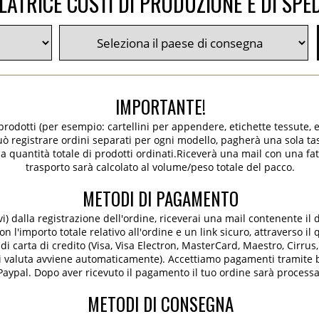
ATRICE COSTI DI PRODUZIONE E DI SPE
IMPORTANTE!
 prodotti (per esempio: cartellini per appendere, etichette tessute, e
 può registrare ordini separati per ogni modello, pagherà una sola tas
la quantità totale di prodotti ordinati.Riceverà una mail con una fat
trasporto sarà calcolato al volume/peso totale del pacco.
METODI DI PAGAMENTO
ivi) dalla registrazione dell'ordine, riceverai una mail contenente il 
 l'importo totale relativo all'ordine e un link sicuro, attraverso il
i carta di credito (Visa, Visa Electron, MasterCard, Maestro, Cirrus
di valuta avviene automaticamente). Accettiamo pagamenti tramite b
Paypal. Dopo aver ricevuto il pagamento il tuo ordine sarà processa
METODI DI CONSEGNA