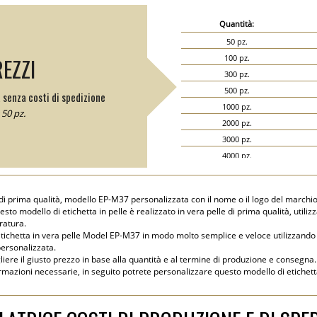
Quantità:
50 pz.
100 pz.
REZZI
300 pz.
500 pz.
 senza costi di spedizione
1000 pz.
50 pz.
2000 pz.
3000 pz.
4000 pz.
5000 pz.
le di prima qualità, modello EP-M37 personalizzata con il nome o il logo del marchio
esto modello di etichetta in pelle è realizzato in vera pelle di prima qualità, util
ratura.
ichetta in vera pelle Model EP-M37 in modo molto semplice e veloce utilizzando il
personalizzata.
gliere il giusto prezzo in base alla quantità e al termine di produzione e consegna.
formazioni necessarie, in seguito potrete personalizzare questo modello di etichetta