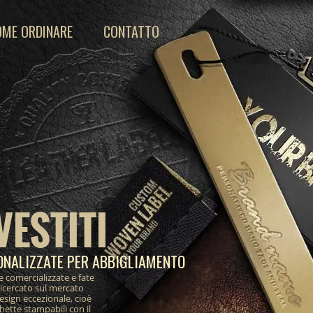
OME ORDINARE
CONTATTO
VESTITI
ONALIZZATE PER ABBIGLIAMENTO
e comercializzate e fate
ricercato sul mercato
design eccezionale, cioè
ichette stampabili con il