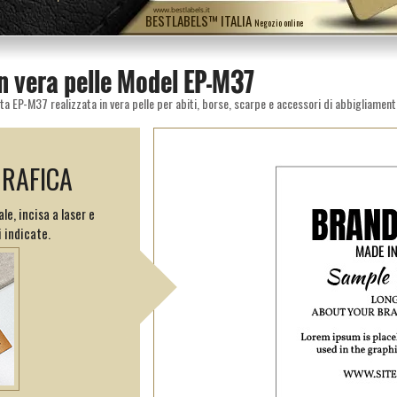
www.bestlabels.it
BESTLABELS™ ITALIA
Negozio online
in vera pelle Model EP-M37
ta EP-M37 realizzata in vera pelle per abiti, borse, scarpe e accessori di abbigliamento
GRAFICA
le, incisa a laser e
 indicate.