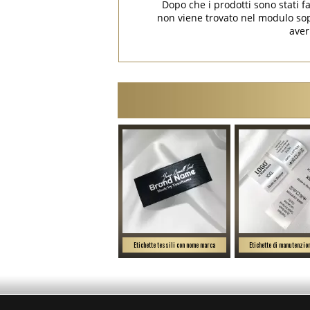
Dopo che i prodotti sono stati f
non viene trovato nel modulo s
aver
Etichette tessili con nome marca
Etichette di manutenzion