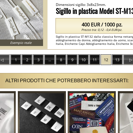
Dimensioni sigillo: 3x8x23mm.
Sigillo in plastica Model ST-M1
400 EUR / 1000 pz.
Prezzo tra: 0,12 - 0,4 EUR/pz.
Sigillo in plastica ST-M132 dalla classica forma rettang
abbigliamento da donna, abbigliamento da uomo, scarpe
Esempio reale
Italia, Etichette Capi Abbigliamento Italia, Etichette St
◁
1
2
3
...
8
9
10
11
12
13
▷
ALTRI PRODOTTI CHE POTREBBERO INTERESSARTI: