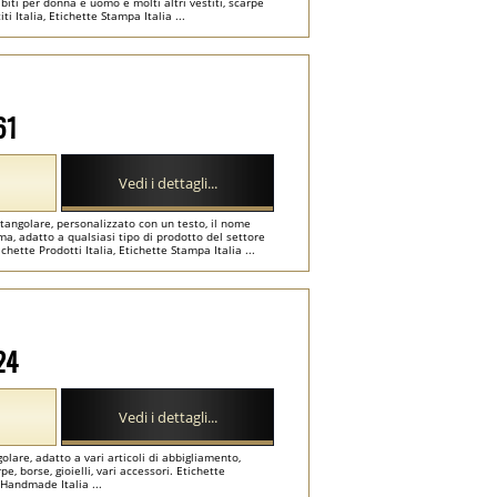
abiti per donna e uomo e molti altri vestiti, scarpe
i Italia, Etichette Stampa Italia ...
61
Vedi i dettagli...
tangolare, personalizzato con un testo, il nome
a, adatto a qualsiasi tipo di prodotto del settore
ichette Prodotti Italia, Etichette Stampa Italia ...
24
Vedi i dettagli...
olare, adatto a vari articoli di abbigliamento,
 borse, gioielli, vari accessori. Etichette
e Handmade Italia ...