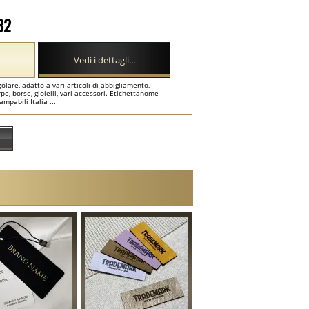
32
Vedi i dettagli...
olare, adatto a vari articoli di abbigliamento,
, borse, gioielli, vari accessori. Etichettanome
ampabili Italia ...