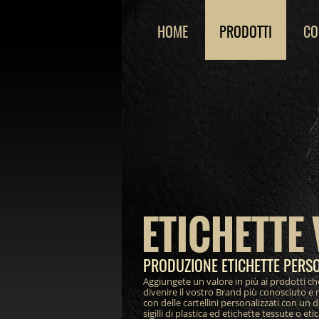
HOME
PRODOTTI
CO
ETICHETTE 
PRODUZIONE ETICHETTE PERS
Aggiungete un valore in più ai prodotti ch
divenire il vostro Brand più conosciuto e 
con delle cartellini personalizzati con un 
sigilli di plastica ed etichette tessute o et