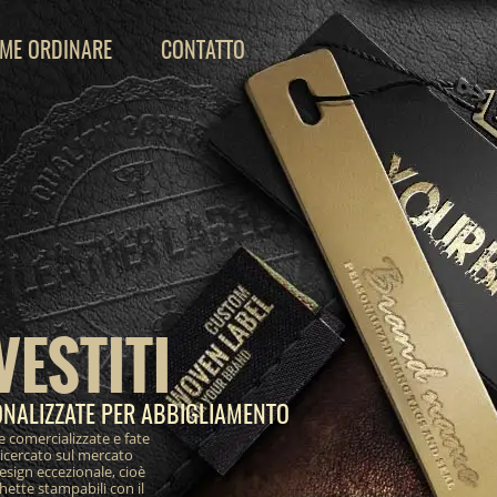
ME ORDINARE
CONTATTO
VESTITI
ONALIZZATE PER ABBIGLIAMENTO
e comercializzate e fate
ricercato sul mercato
design eccezionale, cioè
ichette stampabili con il