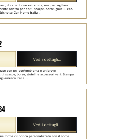
ard, dotato di due estremità, una per sigillare
rmente adatto per abiti, scarpe, borse, gioielli, ecc.
Etichette Con Nome Italia ...
2
Vedi i dettagli...
izzato con un logo/emblema e un breve
ti, scarpe, borse, gioielli e accessori vari. Stampa
igliamento Italia ...
64
Vedi i dettagli...
una forma cilindrica personalizzato con il nome