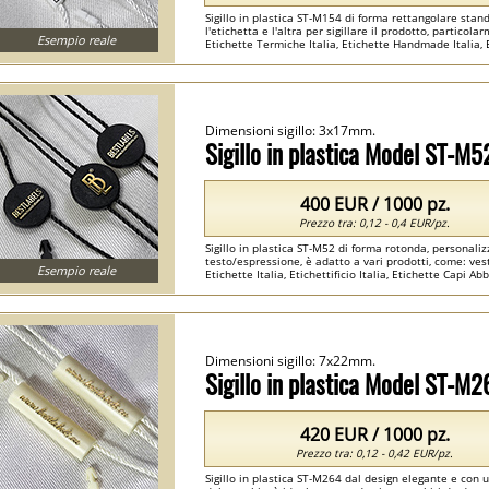
Sigillo in plastica ST-M154 di forma rettangolare stand
l'etichetta e l'altra per sigillare il prodotto, particola
Esempio reale
Etichette Termiche Italia, Etichette Handmade Italia, 
Dimensioni sigillo: 3x17mm.
Sigillo in plastica Model ST-M5
400 EUR / 1000 pz.
Prezzo tra: 0,12 - 0,4 EUR/pz.
Sigillo in plastica ST-M52 di forma rotonda, personal
testo/espressione, è adatto a vari prodotti, come: vesti
Esempio reale
Etichette Italia, Etichettificio Italia, Etichette Capi Abb
Dimensioni sigillo: 7x22mm.
Sigillo in plastica Model ST-M2
420 EUR / 1000 pz.
Prezzo tra: 0,12 - 0,42 EUR/pz.
Sigillo in plastica ST-M264 dal design elegante e con 