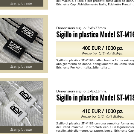
del marchio, è ideale per prodotti come abiti da donna 
Esempio reale
Etichette Capi Abbigliamento Italia, Etichette Prezzi Ita
Dimensioni sigillo: 3x8x23mm.
Sigillo in plastica Model ST-M1
400 EUR / 1000 pz.
Prezzo tra: 0,12 - 0,4 EUR/pz.
Sigillo in plastica ST-M166 dalla classica forma rettang
abbigliamento da donna, abbigliamento da uomo, scarpe, 
Esempio reale
Etichette Per Abiti Italia, Stile Italia ...
Dimensioni sigillo: 3x8x23mm.
Sigillo in plastica Model ST-M1
410 EUR / 1000 pz.
Prezzo tra: 0,12 - 0,41 EUR/pz.
Sigillo di plastica ST-M183 con una semplice forma ret
del Brand, marchio, un sito Web, ecc. e un logo/emblem
Esempio reale
tessile, abbigliamento, calzature, borse. Etichetta Cap