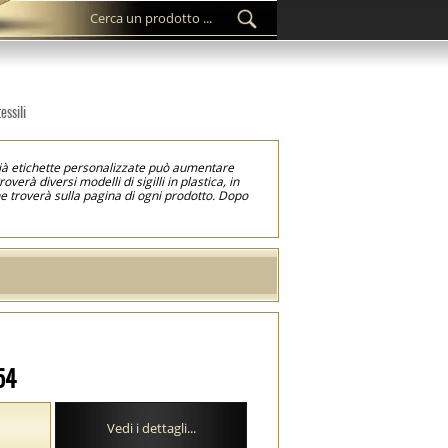
essili
 già etichette personalizzate può aumentare
verà diversi modelli di sigilli in plastica, in
, che troverà sulla pagina di ogni prodotto. Dopo
ati. I sigilli personalizzati 3D sono quei sigilli
i sono dotati di un cavo molto resistente e di
offre maggiore sicurezza e certifica che il
arte in plastica che il cavo, seconda il modello.
54
Vedi i dettagli...