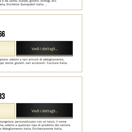
e da uomo, scarpe, gioielli, orologi, ecc.
lia, Etichette Stampabili Italia ...
66
Vedi i dettagli...
olare, adatto a vari articoli di abbigliamento,
borse, gioielli, vari accessori. Cucitura Italia,
83
Vedi i dettagli...
tangolare, personalizzato con un testo, il nome
a, adatto a qualsiasi tipo di prodotto del settore
o Abbigliamento Italia, Etichettanome Italia,