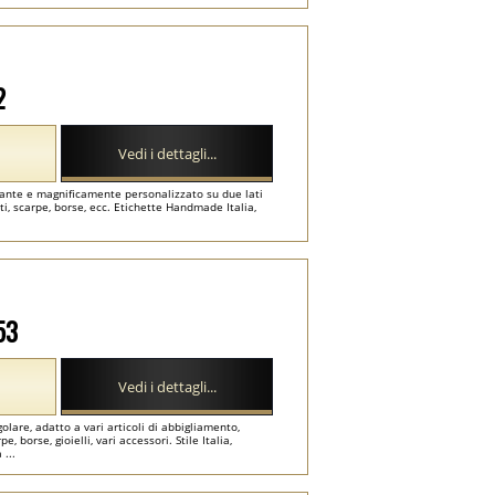
2
Vedi i dettagli...
egante e magnificamente personalizzato su due lati
i, scarpe, borse, ecc. Etichette Handmade Italia,
53
Vedi i dettagli...
olare, adatto a vari articoli di abbigliamento,
borse, gioielli, vari accessori. Stile Italia,
 ...