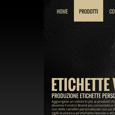
HOME
PRODOTTI
CO
ETICHETTE 
PRODUZIONE ETICHETTE PERS
Aggiungete un valore in più ai prodotti ch
divenire il vostro Brand più conosciuto e 
con delle cartellini personalizzati con un 
sigilli di plastica ed etichette tessute o et