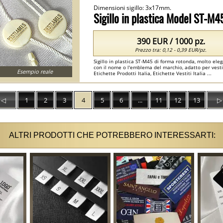
Dimensioni sigillo: 3x17mm.
Sigillo in plastica Model ST-M4
390 EUR / 1000 pz.
Prezzo tra: 0,12 - 0,39 EUR/pz.
Sigillo in plastica ST-M45 di forma rotonda, molto el
con il nome o l'emblema del marchio, adatto per vestit
Esempio reale
Etichette Prodotti Italia, Etichette Vestiti Italia ...
◁
1
2
3
4
5
6
...
11
12
13
▷
ALTRI PRODOTTI CHE POTREBBERO INTERESSARTI: