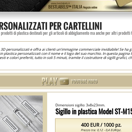
www.bestlabels.it
BESTLABELS™ ITALIA
Negozio online
ERSONALIZZATI PER CARTELLINI
D prodotti di plastica destinati per gli articoli di abbigliamento ma anche per altri prodotti t
i 3D personalizzati e offra ai clienti un'immagine commerciale invidiabile! Se ha
i in plastica personalizzati con il nome e il logo del suo marchio. In questa pagina tro
i e colori preferiti, tutto in soli 5 minuti, tramite il costruttore di sigilli grafici
fabbricati secondo il design creato e nei termini specificati riceverà i prodotti ordin
ziate in rilievo, ad esempio: logo, marchio commerciale o altri testi. Questi sigill
tremità. Una volta sigillato, può essere aperto solo rompendo o tagliando, il che 
ossono essere fabbricati in una combinazione di colori o in un unico colore, sia la p
enti, opta per sigilli 3D personalizzati!
Dimensioni sigillo: 3x8x23mm.
Sigillo in plastica Model ST-M1
400 EUR / 1000 pz.
Prezzo tra: 0,12 - 0,4 EUR/pz.