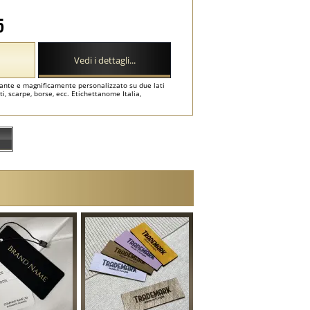
5
Vedi i dettagli...
egante e magnificamente personalizzato su due lati
i, scarpe, borse, ecc. Etichettanome Italia,