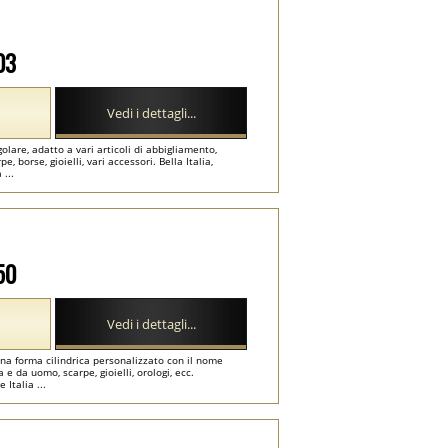
03
Vedi i dettagli...
olare, adatto a vari articoli di abbigliamento,
borse, gioielli, vari accessori. Bella Italia,
 ...
50
Vedi i dettagli...
una forma cilindrica personalizzato con il nome
e da uomo, scarpe, gioielli, orologi, ecc.
 Italia ...