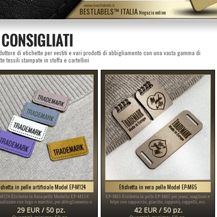
www.bestlabels.it
BESTLABELS™ ITALIA
Negozio online
 CONSIGLIATI
duttore di etichette per vestiti e vari prodotti di abbigliamento con una vasta gamma di
te tessili stampate in stoffa e cartellini
ichetta in pelle artificiale Model EP-M124
Etichetta in vera pelle Model EP-M65
M124 Etichette in finta pelle Modello EP-M124
EP-M65 Etichetta in pelle EP-M65 per jeans, maglioni e
nalizzate con logo o marchio, per abbigliamento o
felpe con cappuccio, giacche, cappotti, cappelli, ecc.
altri articoli del settore moda.
realizzata in pelle naturale con personalizzazione
29 EUR / 50 pz.
42 EUR / 50 pz.
incisione laser.
Quantità minima: 50 pz.
Quantità minima: 50 pz.