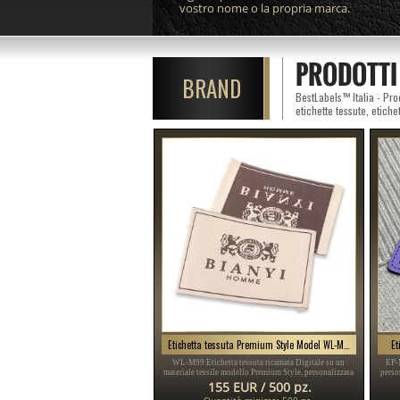
vostro nome o la propria marca.
PRODOTTI
BRAND
BestLabels™ Italia - Pro
etichette tessute, etichet
Etichetta tessuta Premium Style Model WL-M99
Et
WL-M99 Etichetta tessuta ricamata Digitale su un
EP-
materiale tessile modello Premium Style, personalizzata
perso
con il nome del Brand e un emblema, adatto ai prodotti
155 EUR / 500 pz.
tessili, specialmente vestiti da donna, abbigliamento
Quantità minima: 500 pz.