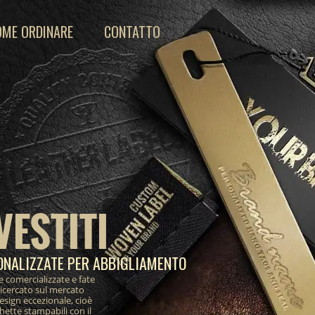
OME ORDINARE
CONTATTO
VESTITI
ONALIZZATE PER ABBIGLIAMENTO
e comercializzate e fate
ricercato sul mercato
design eccezionale, cioè
ichette stampabili con il