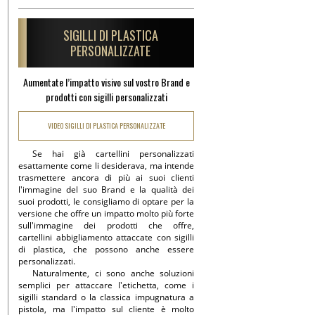
SIGILLI DI PLASTICA
PERSONALIZZATE
Aumentate l’impatto visivo sul vostro Brand e
prodotti con sigilli personalizzati
VIDEO SIGILLI DI PLASTICA PERSONALIZZATE
Se hai già cartellini personalizzati
esattamente come li desiderava, ma intende
trasmettere ancora di più ai suoi clienti
l'immagine del suo Brand e la qualità dei
suoi prodotti, le consigliamo di optare per la
versione che offre un impatto molto più forte
sull'immagine dei prodotti che offre,
cartellini abbigliamento attaccate con sigilli
di plastica, che possono anche essere
personalizzati.
Naturalmente, ci sono anche soluzioni
semplici per attaccare l'etichetta, come i
sigilli standard o la classica impugnatura a
pistola, ma l'impatto sul cliente è molto