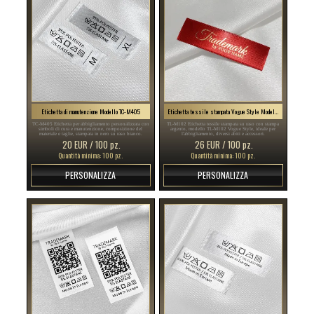
Etichetta di manutenzione Modello TC-M405
Etichetta tessile stampata Vogue Style Model TL-M102
TC-M405 Etichetta per abbigliamento personalizzata con
TL-M102 Etichetta tessile stampata su raso con stampa
simboli di cura e manutenzione, composizione del
argento, modello TL-M102 Vogue Style, ideale per
materiale e taglie, stampata in nero su raso bianco.
l'abbigliamento, diversi abiti e accessori.
20 EUR / 100 pz.
26 EUR / 100 pz.
Quantità minima: 100 pz.
Quantità minima: 100 pz.
PERSONALIZZA
PERSONALIZZA