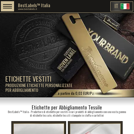
BestLabels™ Italia
IT
www.bestlabels.it
ETICHETTE VESTITI
PRODUZIONE ETICHETTE PERSONALIZZATE
PER ABBIGLIAMENTO
...a partire da 0,03 EUR/Pz.
Etichette per Abbigliamento Tessile
BestLabels™ Italia - Produttore di etichette per vestiti e vari prodotti di abbigliamento con una vasta gamma
di etichette tessute, etichette tessili stampate in stoffa e cartellini