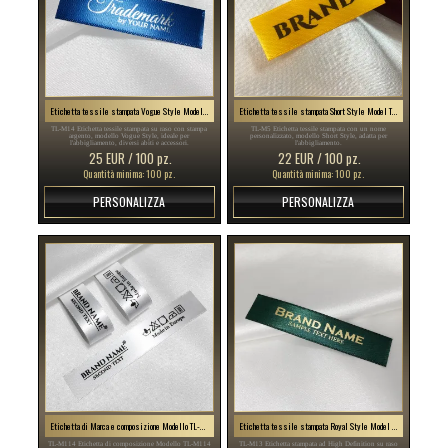
Etichetta tessile stampata Vogue Style Model TL-M14
Etichetta tessile stampata Short Style Model TL-M5
TL-M14 Etichetta tessile stampata su raso con stampa
TL-M5 Etichetta tessile stampata con un nome
argento, modello Vogue Style, ideale per
personalizzato, modello Short Style, adatta per
l'abbigliamento, diversi abiti e accessori.
l'abbigliamento.
25 EUR / 100 pz.
22 EUR / 100 pz.
Quantità minima: 100 pz.
Quantità minima: 100 pz.
PERSONALIZZA
PERSONALIZZA
Etichetta di Marca e composizione Modello TL-M114
Etichetta tessile stampata Royal Style Model TL-M13
TL-M114 Etichetta di composizione Modello TL-M114
TL-M13 Etichetta stampata ad High Definition su raso