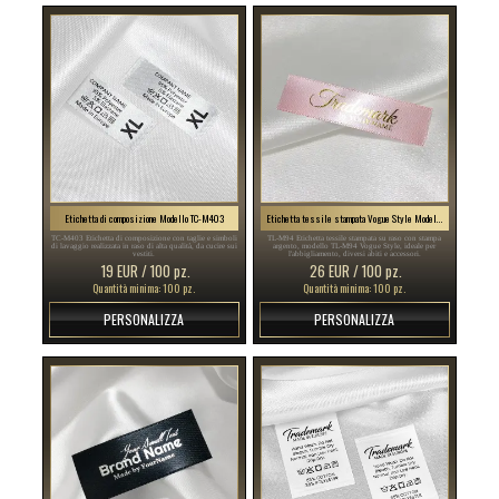
Etichetta di composizione Modello TC-M403
Etichetta tessile stampata Vogue Style Model TL-M94
TC-M403 Etichetta di composizione con taglie e simboli
TL-M94 Etichetta tessile stampata su raso con stampa
di lavaggio realizzata in raso di alta qualità, da cucire sui
argento, modello TL-M94 Vogue Style, ideale per
vestiti.
l'abbigliamento, diversi abiti e accessori.
19 EUR / 100 pz.
26 EUR / 100 pz.
Quantità minima: 100 pz.
Quantità minima: 100 pz.
PERSONALIZZA
PERSONALIZZA