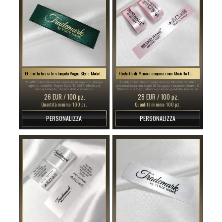
Etichetta tessile stampata Vogue Style Model TL-M87
Etichetta di Marca e composizione Modello TL-M61
TL-M87 Etichetta tessile stampata su raso con stampa
TL-M61 Etichetta di composizione Modello TL-M61
argento, modello Vogue Style TL-M87, ideale per
personalizzata con segni di lavaggio e manutenzione e il
l'abbigliamento, diversi abiti e accessori.
Marchio o il logo, adatta a qualsiasi prodotto tessile, in
particolare gli articoli di abbigliamento.
26 EUR / 100 pz.
28 EUR / 100 pz.
Quantità minima: 100 pz.
Quantità minima: 100 pz.
PERSONALIZZA
PERSONALIZZA