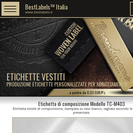
BestLabels™ Italia
www.bestlabels.it
ETICHETTE VESTITI
PRODUZIONE ETICHETTE PERSONALIZZATE PER ABBIGLIAMENTO
...a partire da 0,03 EUR/Pz.
Etichetta di composizione Modello TC-M403
Etichetta tessile di composizione, stampata su raso bianco, tagliata secondo l
presentate.