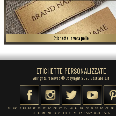
Etichette in vera pelle
ETICHETTE PERSONALIZZATE
All rights reserved © Copyright 2026 Bestlabels.it
EU
UK
IE
FR
BE
IT
ES
PT
RO
DE
AT
CH
HU
PL
NL
DK
FI
SE
BG
CZ
EE
SI
SK
MX
AR
BR
VE
CO
CL
AU
CA
US-NY
US-FL
US-CA