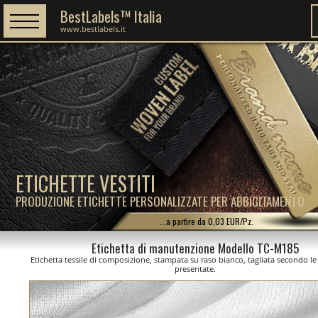
BestLabels™ Italia
www.bestlabels.it
ETICHETTE VESTITI
PRODUZIONE ETICHETTE PERSONALIZZATE PER ABBIGLIAMENTO
...a partire da 0,03 EUR/Pz.
Etichetta di manutenzione Modello TC-M185
Etichetta tessile di composizione, stampata su raso bianco, tagliata secondo l
presentate.