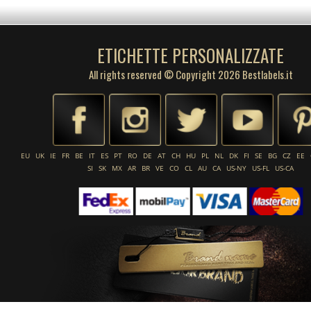
ETICHETTE PERSONALIZZATE
All rights reserved © Copyright 2026 Bestlabels.it
EU
UK
IE
FR
BE
IT
ES
PT
RO
DE
AT
CH
HU
PL
NL
DK
FI
SE
BG
CZ
EE
SI
SK
MX
AR
BR
VE
CO
CL
AU
CA
US-NY
US-FL
US-CA