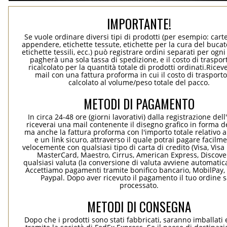
IMPORTANTE!
Se vuole ordinare diversi tipi di prodotti (per esempio: carte
appendere, etichette tessute, etichette per la cura del bucato
etichette tessili, ecc.) può registrare ordini separati per ogn
pagherà una sola tassa di spedizione, e il costo di traspor
ricalcolato per la quantità totale di prodotti ordinati.Rice
mail con una fattura proforma in cui il costo di trasport
calcolato al volume/peso totale del pacco.
METODI DI PAGAMENTO
In circa 24-48 ore (giorni lavorativi) dalla registrazione dell
riceverai una mail contenente il disegno grafico in forma de
ma anche la fattura proforma con l'importo totale relativo a
e un link sicuro, attraverso il quale potrai pagare facilm
velocemente con qualsiasi tipo di carta di credito (Visa, Visa 
MasterCard, Maestro, Cirrus, American Express, Discover
qualsiasi valuta (la conversione di valuta avviene automati
Accettiamo pagamenti tramite bonifico bancario, MobilPay, 
Paypal. Dopo aver ricevuto il pagamento il tuo ordine 
processato.
METODI DI CONSEGNA
Dopo che i prodotti sono stati fabbricati, saranno imballati 