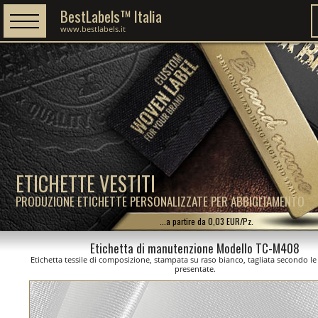
BestLabels™ Italia
www.bestlabels.it
ETICHETTE VESTITI
PRODUZIONE ETICHETTE PERSONALIZZATE PER ABBIGLIAMENTO
...a partire da 0,03 EUR/Pz.
Etichetta di manutenzione Modello TC-M408
Etichetta tessile di composizione, stampata su raso bianco, tagliata secondo l
presentate.