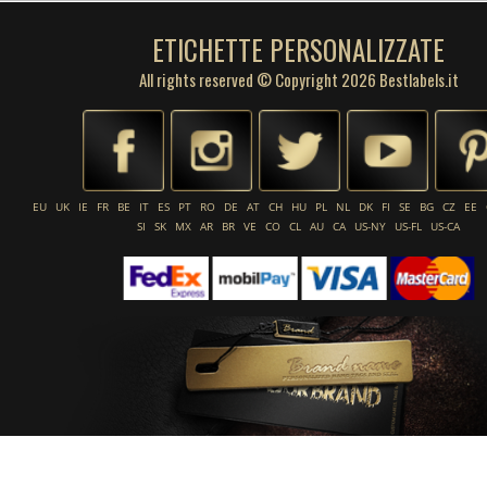
ETICHETTE PERSONALIZZATE
All rights reserved © Copyright 2026 Bestlabels.it
EU
UK
IE
FR
BE
IT
ES
PT
RO
DE
AT
CH
HU
PL
NL
DK
FI
SE
BG
CZ
EE
SI
SK
MX
AR
BR
VE
CO
CL
AU
CA
US-NY
US-FL
US-CA