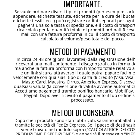
IMPORTANTE!
Se vuole ordinare diversi tipi di prodotti (per esempio: carte
appendere, etichette tessute, etichette per la cura del bucato
etichette tessili, ecc.) può registrare ordini separati per ogn
pagherà una sola tassa di spedizione, e il costo di traspor
ricalcolato per la quantità totale di prodotti ordinati.Rice
mail con una fattura proforma in cui il costo di trasport
calcolato al volume/peso totale del pacco.
METODI DI PAGAMENTO
In circa 24-48 ore (giorni lavorativi) dalla registrazione dell
riceverai una mail contenente il disegno grafico in forma de
ma anche la fattura proforma con l'importo totale relativo a
e un link sicuro, attraverso il quale potrai pagare facilm
velocemente con qualsiasi tipo di carta di credito (Visa, Visa 
MasterCard, Maestro, Cirrus, American Express, Discover
qualsiasi valuta (la conversione di valuta avviene automati
Accettiamo pagamenti tramite bonifico bancario, MobilPay, 
Paypal. Dopo aver ricevuto il pagamento il tuo ordine 
processato.
METODI DI CONSEGNA
Dopo che i prodotti sono stati fabbricati, saranno imballati 
tramite la società di FedEx Express. Se il paese di destinaz
viene trovato nel modulo sopra ("CALCOLATRICE DEI COS
PRODUZIONE E SPEDIZIONE") e apparirà il messaggio "INF