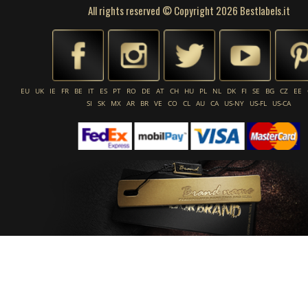
All rights reserved © Copyright 2026 Bestlabels.it
EU
UK
IE
FR
BE
IT
ES
PT
RO
DE
AT
CH
HU
PL
NL
DK
FI
SE
BG
CZ
EE
SI
SK
MX
AR
BR
VE
CO
CL
AU
CA
US-NY
US-FL
US-CA