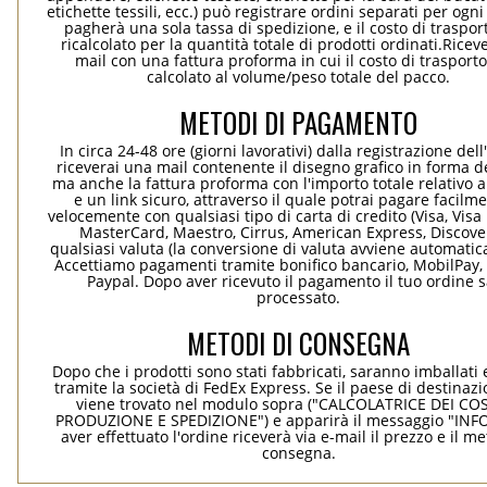
etichette tessili, ecc.) può registrare ordini separati per ogn
pagherà una sola tassa di spedizione, e il costo di traspor
ricalcolato per la quantità totale di prodotti ordinati.Rice
mail con una fattura proforma in cui il costo di trasport
calcolato al volume/peso totale del pacco.
METODI DI PAGAMENTO
In circa 24-48 ore (giorni lavorativi) dalla registrazione dell
riceverai una mail contenente il disegno grafico in forma de
ma anche la fattura proforma con l'importo totale relativo a
e un link sicuro, attraverso il quale potrai pagare facilm
velocemente con qualsiasi tipo di carta di credito (Visa, Visa 
MasterCard, Maestro, Cirrus, American Express, Discover
qualsiasi valuta (la conversione di valuta avviene automati
Accettiamo pagamenti tramite bonifico bancario, MobilPay, 
Paypal. Dopo aver ricevuto il pagamento il tuo ordine 
processato.
METODI DI CONSEGNA
Dopo che i prodotti sono stati fabbricati, saranno imballati 
tramite la società di FedEx Express. Se il paese di destinaz
viene trovato nel modulo sopra ("CALCOLATRICE DEI COS
PRODUZIONE E SPEDIZIONE") e apparirà il messaggio "INF
aver effettuato l'ordine riceverà via e-mail il prezzo e il m
consegna.