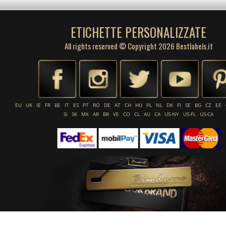
ETICHETTE PERSONALIZZATE
All rights reserved © Copyright 2026 Bestlabels.it
EU
UK
IE
FR
BE
IT
ES
PT
RO
DE
AT
CH
HU
PL
NL
DK
FI
SE
BG
CZ
EE
SI
SK
MX
AR
BR
VE
CO
CL
AU
CA
US-NY
US-FL
US-CA