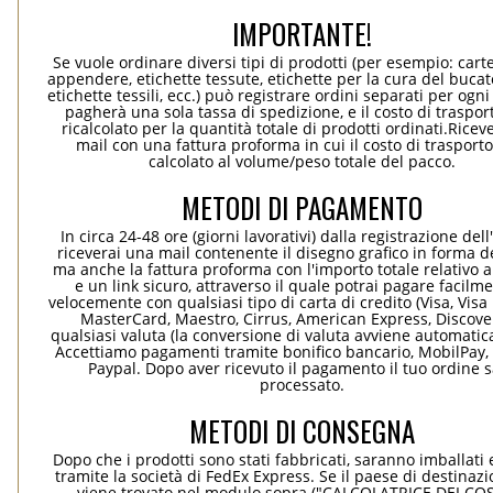
IMPORTANTE!
Se vuole ordinare diversi tipi di prodotti (per esempio: carte
appendere, etichette tessute, etichette per la cura del bucato
etichette tessili, ecc.) può registrare ordini separati per ogn
pagherà una sola tassa di spedizione, e il costo di traspor
ricalcolato per la quantità totale di prodotti ordinati.Rice
mail con una fattura proforma in cui il costo di trasport
calcolato al volume/peso totale del pacco.
METODI DI PAGAMENTO
In circa 24-48 ore (giorni lavorativi) dalla registrazione dell
riceverai una mail contenente il disegno grafico in forma de
ma anche la fattura proforma con l'importo totale relativo a
e un link sicuro, attraverso il quale potrai pagare facilm
velocemente con qualsiasi tipo di carta di credito (Visa, Visa 
MasterCard, Maestro, Cirrus, American Express, Discover
qualsiasi valuta (la conversione di valuta avviene automati
Accettiamo pagamenti tramite bonifico bancario, MobilPay, 
Paypal. Dopo aver ricevuto il pagamento il tuo ordine 
processato.
METODI DI CONSEGNA
Dopo che i prodotti sono stati fabbricati, saranno imballati 
tramite la società di FedEx Express. Se il paese di destinaz
viene trovato nel modulo sopra ("CALCOLATRICE DEI COS