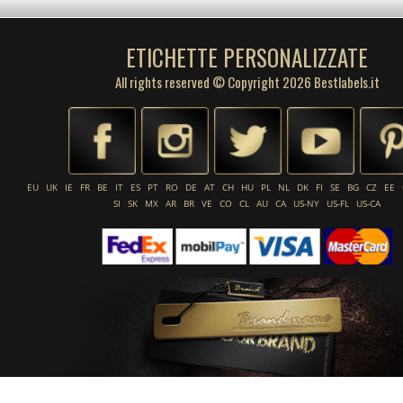
ETICHETTE PERSONALIZZATE
All rights reserved © Copyright 2026 Bestlabels.it
EU
UK
IE
FR
BE
IT
ES
PT
RO
DE
AT
CH
HU
PL
NL
DK
FI
SE
BG
CZ
EE
SI
SK
MX
AR
BR
VE
CO
CL
AU
CA
US-NY
US-FL
US-CA