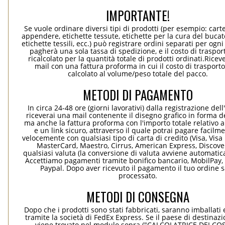
IMPORTANTE!
Se vuole ordinare diversi tipi di prodotti (per esempio: carte
appendere, etichette tessute, etichette per la cura del bucato
etichette tessili, ecc.) può registrare ordini separati per ogn
pagherà una sola tassa di spedizione, e il costo di traspor
ricalcolato per la quantità totale di prodotti ordinati.Rice
mail con una fattura proforma in cui il costo di trasport
calcolato al volume/peso totale del pacco.
METODI DI PAGAMENTO
In circa 24-48 ore (giorni lavorativi) dalla registrazione dell
riceverai una mail contenente il disegno grafico in forma de
ma anche la fattura proforma con l'importo totale relativo a
e un link sicuro, attraverso il quale potrai pagare facilm
velocemente con qualsiasi tipo di carta di credito (Visa, Visa 
MasterCard, Maestro, Cirrus, American Express, Discover
qualsiasi valuta (la conversione di valuta avviene automati
Accettiamo pagamenti tramite bonifico bancario, MobilPay, 
Paypal. Dopo aver ricevuto il pagamento il tuo ordine 
processato.
METODI DI CONSEGNA
Dopo che i prodotti sono stati fabbricati, saranno imballati 
tramite la società di FedEx Express. Se il paese di destinaz
viene trovato nel modulo sopra ("CALCOLATRICE DEI COS