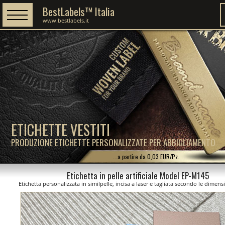
BestLabels™ Italia
www.bestlabels.it
ETICHETTE VESTITI
PRODUZIONE ETICHETTE PERSONALIZZATE PER ABBIGLIAMENTO
...a partire da 0,03 EUR/Pz.
Etichetta in pelle artificiale Model EP-M145
Etichetta personalizzata in similpelle, incisa a laser e tagliata secondo le dimens