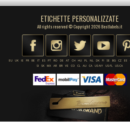
ETICHETTE PERSONALIZZATE
All rights reserved © Copyright 2026 Bestlabels.it
EU
UK
IE
FR
BE
IT
ES
PT
RO
DE
AT
CH
HU
PL
NL
DK
FI
SE
BG
CZ
EE
SI
SK
MX
AR
BR
VE
CO
CL
AU
CA
US-NY
US-FL
US-CA