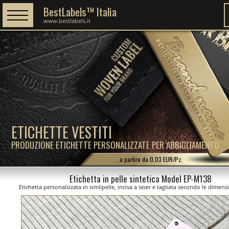
BestLabels™ Italia
www.bestlabels.it
ETICHETTE VESTITI
PRODUZIONE ETICHETTE PERSONALIZZATE PER ABBIGLIAMENTO
...a partire da 0,03 EUR/Pz.
Etichetta in pelle sintetica Model EP-M138
Etichetta personalizzata in similpelle, incisa a laser e tagliata secondo le dimens