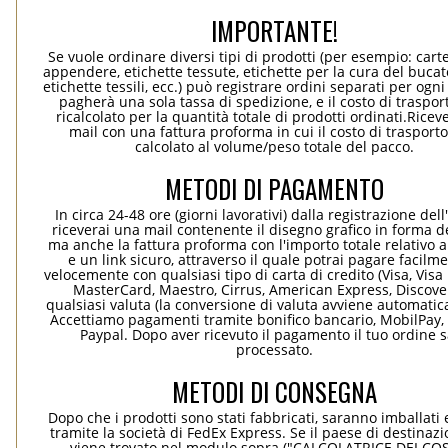
IMPORTANTE!
Se vuole ordinare diversi tipi di prodotti (per esempio: carte
appendere, etichette tessute, etichette per la cura del bucato
etichette tessili, ecc.) può registrare ordini separati per ogn
pagherà una sola tassa di spedizione, e il costo di traspor
ricalcolato per la quantità totale di prodotti ordinati.Rice
mail con una fattura proforma in cui il costo di trasport
calcolato al volume/peso totale del pacco.
METODI DI PAGAMENTO
In circa 24-48 ore (giorni lavorativi) dalla registrazione dell
riceverai una mail contenente il disegno grafico in forma de
ma anche la fattura proforma con l'importo totale relativo a
e un link sicuro, attraverso il quale potrai pagare facilm
velocemente con qualsiasi tipo di carta di credito (Visa, Visa 
MasterCard, Maestro, Cirrus, American Express, Discover
qualsiasi valuta (la conversione di valuta avviene automati
Accettiamo pagamenti tramite bonifico bancario, MobilPay, 
Paypal. Dopo aver ricevuto il pagamento il tuo ordine 
processato.
METODI DI CONSEGNA
Dopo che i prodotti sono stati fabbricati, saranno imballati 
tramite la società di FedEx Express. Se il paese di destinaz
viene trovato nel modulo sopra ("CALCOLATRICE DEI COS