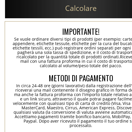
Calcolare
IMPORTANTE!
Se vuole ordinare diversi tipi di prodotti (per esempio: carte
appendere, etichette tessute, etichette per la cura del bucato
etichette tessili, ecc.) può registrare ordini separati per ogn
pagherà una sola tassa di spedizione, e il costo di traspor
ricalcolato per la quantità totale di prodotti ordinati.Rice
mail con una fattura proforma in cui il costo di trasport
calcolato al volume/peso totale del pacco.
METODI DI PAGAMENTO
In circa 24-48 ore (giorni lavorativi) dalla registrazione dell
riceverai una mail contenente il disegno grafico in forma de
ma anche la fattura proforma con l'importo totale relativo a
e un link sicuro, attraverso il quale potrai pagare facilm
velocemente con qualsiasi tipo di carta di credito (Visa, Visa 
MasterCard, Maestro, Cirrus, American Express, Discover
qualsiasi valuta (la conversione di valuta avviene automati
Accettiamo pagamenti tramite bonifico bancario, MobilPay, 
Paypal. Dopo aver ricevuto il pagamento il tuo ordine 
processato.