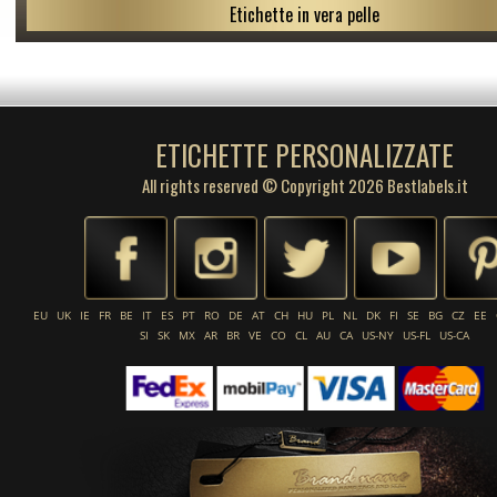
Etichette in vera pelle
ETICHETTE PERSONALIZZATE
All rights reserved © Copyright 2026 Bestlabels.it
EU
UK
IE
FR
BE
IT
ES
PT
RO
DE
AT
CH
HU
PL
NL
DK
FI
SE
BG
CZ
EE
SI
SK
MX
AR
BR
VE
CO
CL
AU
CA
US-NY
US-FL
US-CA