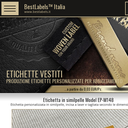
BestLabels™ Italia
www.bestlabels.it
ETICHETTE VESTITI
PRODUZIONE ETICHETTE PERSONALIZZATE PER ABBIGLIAMENTO
...a partire da 0,03 EUR/Pz.
Etichetta in similpelle Model EP-M148
Etichetta personalizzata in similpelle, incisa a laser e tagliata secondo le dimens