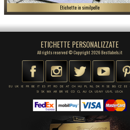
Etichette in similpelle
ETICHETTE PERSONALIZZATE
All rights reserved © Copyright 2026 Bestlabels.it
EU
UK
IE
FR
BE
IT
ES
PT
RO
DE
AT
CH
HU
PL
NL
DK
FI
SE
BG
CZ
EE
SI
SK
MX
AR
BR
VE
CO
CL
AU
CA
US-NY
US-FL
US-CA