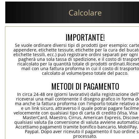
Calcolare
IMPORTANTE!
Se vuole ordinare diversi tipi di prodotti (per esempio: carte
appendere, etichette tessute, etichette per la cura del bucato
etichette tessili, ecc.) può registrare ordini separati per ogn
pagherà una sola tassa di spedizione, e il costo di traspor
ricalcolato per la quantità totale di prodotti ordinati.Rice
mail con una fattura proforma in cui il costo di trasport
calcolato al volume/peso totale del pacco.
METODI DI PAGAMENTO
In circa 24-48 ore (giorni lavorativi) dalla registrazione dell
riceverai una mail contenente il disegno grafico in forma de
ma anche la fattura proforma con l'importo totale relativo a
e un link sicuro, attraverso il quale potrai pagare facilm
velocemente con qualsiasi tipo di carta di credito (Visa, Visa 
MasterCard, Maestro, Cirrus, American Express, Discover
qualsiasi valuta (la conversione di valuta avviene automati
Accettiamo pagamenti tramite bonifico bancario, MobilPay, 
Paypal. Dopo aver ricevuto il pagamento il tuo ordine 
processato.