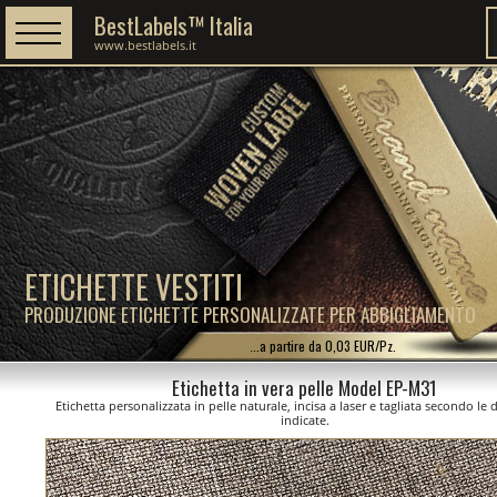
BestLabels™ Italia
www.bestlabels.it
ETICHETTE VESTITI
PRODUZIONE ETICHETTE PERSONALIZZATE PER ABBIGLIAMENTO
...a partire da 0,03 EUR/Pz.
Etichetta in vera pelle Model EP-M31
Etichetta personalizzata in pelle naturale, incisa a laser e tagliata secondo le
indicate.