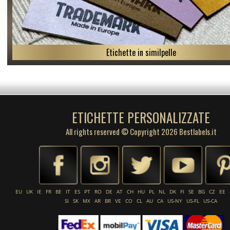
Etichette in similpelle
ETICHETTE PERSONALIZZATE
All rights reserved © Copyright 2026 Bestlabels.it
EU
UK
IE
FR
BE
IT
ES
PT
RO
DE
AT
CH
HU
PL
NL
DK
FI
SE
BG
CZ
EE
SI
SK
MX
AR
BR
VE
CO
CL
AU
CA
US-NY
US-FL
US-CA