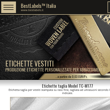
BestLabels™ Italia
www.bestlabels.it
ETICHETTE VESTITI
PRODUZIONE ETICHETTE PERSONALIZZATE PER ABBIGLIAMENTO
...a partire da 0,03 EUR/Pz.
Etichette taglia Model TC-M177
Etichetta taglia per vestiti stampata su raso fine, tagliata ad ultrasuoni secondo
indicate.