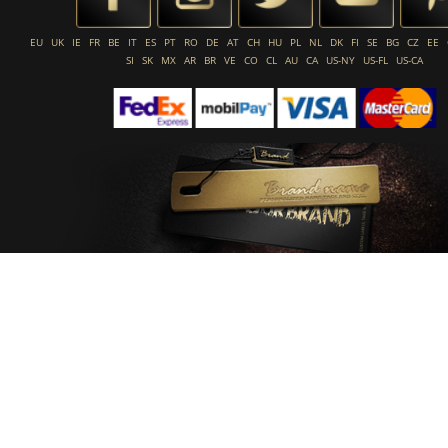
EU
UK
IE
FR
BE
IT
ES
PT
RO
DE
AT
CH
HU
PL
NL
DK
FI
SE
BG
CZ
EE
SI
SK
MX
AR
BR
VE
CO
CL
AU
CA
US-NY
US-FL
US-CA