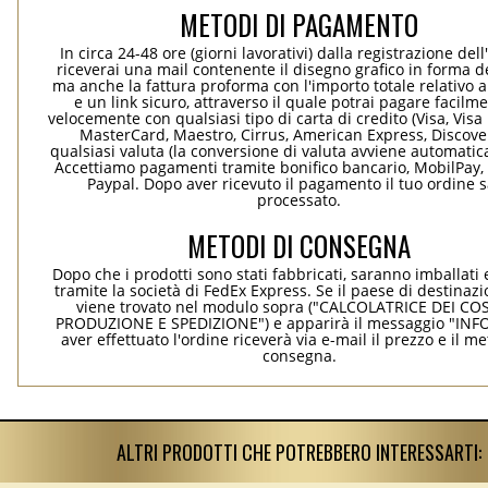
METODI DI PAGAMENTO
In circa 24-48 ore (giorni lavorativi) dalla registrazione dell
riceverai una mail contenente il disegno grafico in forma de
ma anche la fattura proforma con l'importo totale relativo a
e un link sicuro, attraverso il quale potrai pagare facilm
velocemente con qualsiasi tipo di carta di credito (Visa, Visa 
MasterCard, Maestro, Cirrus, American Express, Discover
qualsiasi valuta (la conversione di valuta avviene automati
Accettiamo pagamenti tramite bonifico bancario, MobilPay, 
Paypal. Dopo aver ricevuto il pagamento il tuo ordine 
processato.
METODI DI CONSEGNA
Dopo che i prodotti sono stati fabbricati, saranno imballati 
tramite la società di FedEx Express. Se il paese di destinaz
viene trovato nel modulo sopra ("CALCOLATRICE DEI COS
PRODUZIONE E SPEDIZIONE") e apparirà il messaggio "INF
aver effettuato l'ordine riceverà via e-mail il prezzo e il m
consegna.
ALTRI PRODOTTI CHE POTREBBERO INTERESSARTI: