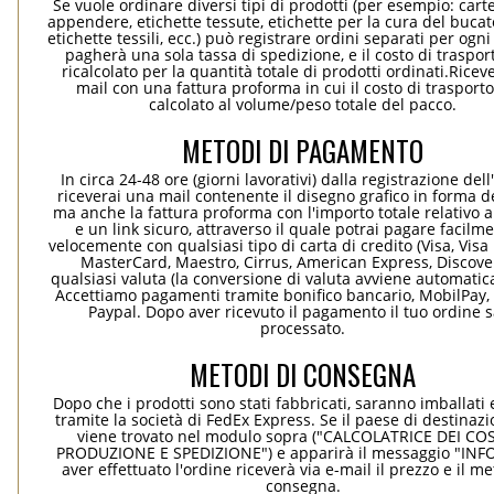
Se vuole ordinare diversi tipi di prodotti (per esempio: carte
appendere, etichette tessute, etichette per la cura del bucato
etichette tessili, ecc.) può registrare ordini separati per ogn
pagherà una sola tassa di spedizione, e il costo di traspor
ricalcolato per la quantità totale di prodotti ordinati.Rice
mail con una fattura proforma in cui il costo di trasport
calcolato al volume/peso totale del pacco.
METODI DI PAGAMENTO
In circa 24-48 ore (giorni lavorativi) dalla registrazione dell
riceverai una mail contenente il disegno grafico in forma de
ma anche la fattura proforma con l'importo totale relativo a
e un link sicuro, attraverso il quale potrai pagare facilm
velocemente con qualsiasi tipo di carta di credito (Visa, Visa 
MasterCard, Maestro, Cirrus, American Express, Discover
qualsiasi valuta (la conversione di valuta avviene automati
Accettiamo pagamenti tramite bonifico bancario, MobilPay, 
Paypal. Dopo aver ricevuto il pagamento il tuo ordine 
processato.
METODI DI CONSEGNA
Dopo che i prodotti sono stati fabbricati, saranno imballati 
tramite la società di FedEx Express. Se il paese di destinaz
viene trovato nel modulo sopra ("CALCOLATRICE DEI COS
PRODUZIONE E SPEDIZIONE") e apparirà il messaggio "INF
aver effettuato l'ordine riceverà via e-mail il prezzo e il m
consegna.