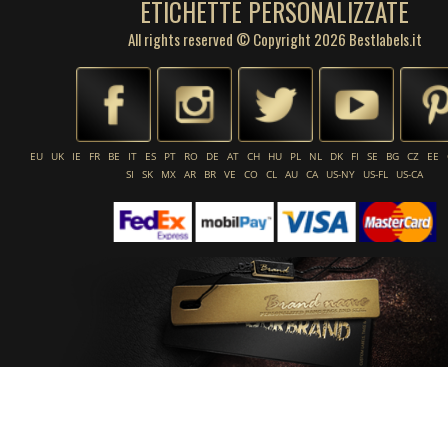
ETICHETTE PERSONALIZZATE
All rights reserved © Copyright 2026 Bestlabels.it
EU
UK
IE
FR
BE
IT
ES
PT
RO
DE
AT
CH
HU
PL
NL
DK
FI
SE
BG
CZ
EE
SI
SK
MX
AR
BR
VE
CO
CL
AU
CA
US-NY
US-FL
US-CA