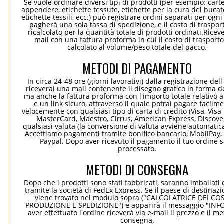
Se vuole ordinare diversi tipi di prodotti (per esempio: carte
appendere, etichette tessute, etichette per la cura del bucato
etichette tessili, ecc.) può registrare ordini separati per ogn
pagherà una sola tassa di spedizione, e il costo di traspor
ricalcolato per la quantità totale di prodotti ordinati.Rice
mail con una fattura proforma in cui il costo di trasport
calcolato al volume/peso totale del pacco.
METODI DI PAGAMENTO
In circa 24-48 ore (giorni lavorativi) dalla registrazione dell
riceverai una mail contenente il disegno grafico in forma de
ma anche la fattura proforma con l'importo totale relativo a
e un link sicuro, attraverso il quale potrai pagare facilm
velocemente con qualsiasi tipo di carta di credito (Visa, Visa 
MasterCard, Maestro, Cirrus, American Express, Discover
qualsiasi valuta (la conversione di valuta avviene automati
Accettiamo pagamenti tramite bonifico bancario, MobilPay, 
Paypal. Dopo aver ricevuto il pagamento il tuo ordine 
processato.
METODI DI CONSEGNA
Dopo che i prodotti sono stati fabbricati, saranno imballati 
tramite la società di FedEx Express. Se il paese di destinaz
viene trovato nel modulo sopra ("CALCOLATRICE DEI COS
PRODUZIONE E SPEDIZIONE") e apparirà il messaggio "INF
aver effettuato l'ordine riceverà via e-mail il prezzo e il m
consegna.