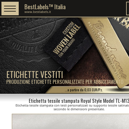
BestLabels™ Italia
www.bestlabels.it
ETICHETTE VESTITI
PRODUZIONE ETICHETTE PERSONALIZZATE PER ABBIGLIAMENTO
...a partire da 0,03 EUR/Pz.
Etichetta tessile stampata Royal Style Model TL-M1
Etichetta tessile stampata con testi personalizzati su supporto tessile satinato
secondo le dimensioni presentate.