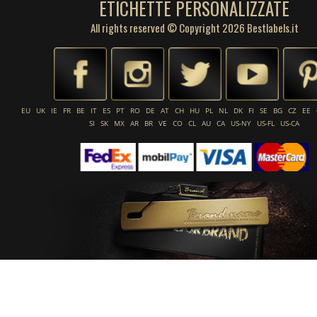
ETICHETTE PERSONALIZZATE
All rights reserved © Copyright 2026 Bestlabels.it
EU
UK
IE
FR
BE
IT
ES
PT
RO
DE
AT
CH
HU
PL
NL
DK
FI
SE
BG
CZ
EE
SI
SK
MX
AR
BR
VE
CO
CL
AU
CA
US-NY
US-FL
US-CA