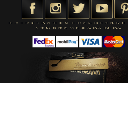
EU
UK
IE
FR
BE
IT
ES
PT
RO
DE
AT
CH
HU
PL
NL
DK
FI
SE
BG
CZ
EE
SI
SK
MX
AR
BR
VE
CO
CL
AU
CA
US-NY
US-FL
US-CA