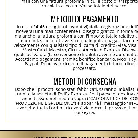
mail con una fattura proforma in cui il costo di trasport
calcolato al volume/peso totale del pacco.
METODI DI PAGAMENTO
In circa 24-48 ore (giorni lavorativi) dalla registrazione dell
riceverai una mail contenente il disegno grafico in forma de
ma anche la fattura proforma con l'importo totale relativo a
e un link sicuro, attraverso il quale potrai pagare facilm
velocemente con qualsiasi tipo di carta di credito (Visa, Visa 
MasterCard, Maestro, Cirrus, American Express, Discover
qualsiasi valuta (la conversione di valuta avviene automati
Accettiamo pagamenti tramite bonifico bancario, MobilPay, 
Paypal. Dopo aver ricevuto il pagamento il tuo ordine 
processato.
METODI DI CONSEGNA
Dopo che i prodotti sono stati fabbricati, saranno imballati 
tramite la società di FedEx Express. Se il paese di destinaz
viene trovato nel modulo sopra ("CALCOLATRICE DEI COS
PRODUZIONE E SPEDIZIONE") e apparirà il messaggio "INF
aver effettuato l'ordine riceverà via e-mail il prezzo e il m
consegna.