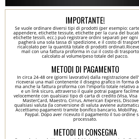
IMPORTANTE!
Se vuole ordinare diversi tipi di prodotti (per esempio: carte
appendere, etichette tessute, etichette per la cura del bucato
etichette tessili, ecc.) può registrare ordini separati per ogn
pagherà una sola tassa di spedizione, e il costo di traspor
ricalcolato per la quantità totale di prodotti ordinati.Rice
mail con una fattura proforma in cui il costo di trasport
calcolato al volume/peso totale del pacco.
METODI DI PAGAMENTO
In circa 24-48 ore (giorni lavorativi) dalla registrazione dell
riceverai una mail contenente il disegno grafico in forma de
ma anche la fattura proforma con l'importo totale relativo a
e un link sicuro, attraverso il quale potrai pagare facilm
velocemente con qualsiasi tipo di carta di credito (Visa, Visa 
MasterCard, Maestro, Cirrus, American Express, Discover
qualsiasi valuta (la conversione di valuta avviene automati
Accettiamo pagamenti tramite bonifico bancario, MobilPay, 
Paypal. Dopo aver ricevuto il pagamento il tuo ordine 
processato.
METODI DI CONSEGNA