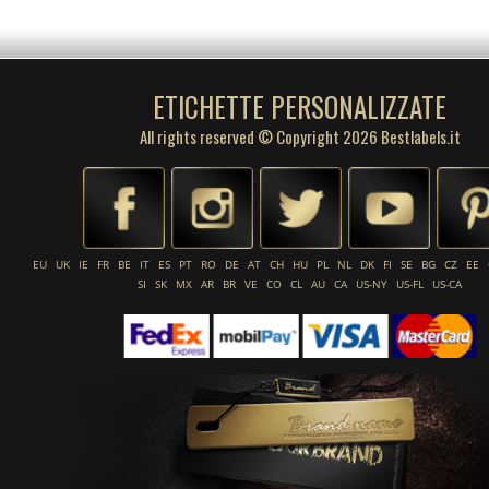
ETICHETTE PERSONALIZZATE
All rights reserved © Copyright 2026 Bestlabels.it
EU
UK
IE
FR
BE
IT
ES
PT
RO
DE
AT
CH
HU
PL
NL
DK
FI
SE
BG
CZ
EE
SI
SK
MX
AR
BR
VE
CO
CL
AU
CA
US-NY
US-FL
US-CA