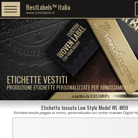
BestLabels™ Italia
www.bestlabels.it
ETICHETTE VESTITI
PRODUZIONE ETICHETTE PERSONALIZZATE PER ABBIGLIAMENTO
...a partire da 0,03 EUR/Pz.
Etichetta tessuta Low Style Model WL-M59
Etichetta tessile piegata al centro, personalizzata con scritte ricamate Digital H