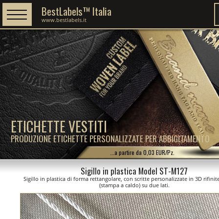
BestLabels™ Italia
www.bestlabels.it
ETICHETTE VESTITI
PRODUZIONE ETICHETTE PERSONALIZZATE PER ABBIGLIAMENTO
...a partire da 0,03 EUR/Pz.
Sigillo in plastica Model ST-M127
Sigillo in plastica di forma rettangolare, con scritte personalizzate in 3D rifini
(stampa a caldo) su due lati.