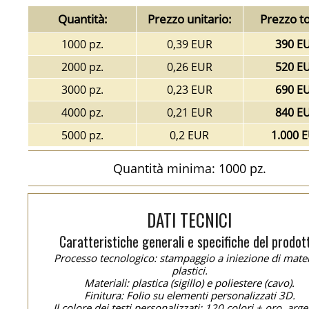
Quantità:
Prezzo unitario:
Prezzo to
1000 pz.
0,39 EUR
390 E
2000 pz.
0,26 EUR
520 E
3000 pz.
0,23 EUR
690 E
4000 pz.
0,21 EUR
840 E
5000 pz.
0,2 EUR
1.000 
Quantità minima: 1000 pz.
DATI TECNICI
Caratteristiche generali e specifiche del prodot
Processo tecnologico: stampaggio a iniezione di mater
plastici.
Materiali: plastica (sigillo) e poliestere (cavo).
Finitura: Folio su elementi personalizzati 3D.
Il colore dei testi personalizzati: 120 colori + oro, arge