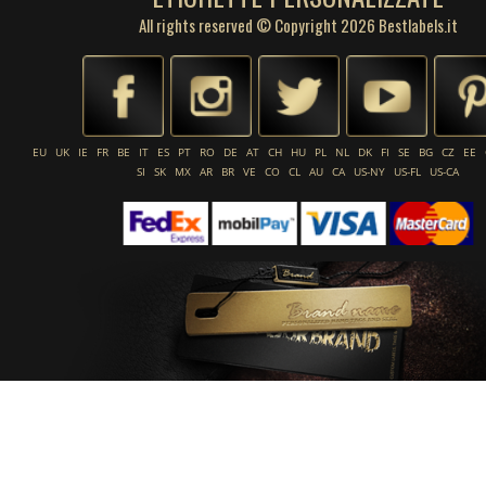
All rights reserved © Copyright 2026 Bestlabels.it
EU
UK
IE
FR
BE
IT
ES
PT
RO
DE
AT
CH
HU
PL
NL
DK
FI
SE
BG
CZ
EE
SI
SK
MX
AR
BR
VE
CO
CL
AU
CA
US-NY
US-FL
US-CA