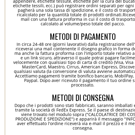
appendere, etichette tessute, etichette per la cura del bucato
etichette tessili, ecc.) può registrare ordini separati per ogn
pagherà una sola tassa di spedizione, e il costo di traspor
ricalcolato per la quantità totale di prodotti ordinati.Rice
mail con una fattura proforma in cui il costo di trasport
calcolato al volume/peso totale del pacco.
METODI DI PAGAMENTO
In circa 24-48 ore (giorni lavorativi) dalla registrazione dell
riceverai una mail contenente il disegno grafico in forma de
ma anche la fattura proforma con l'importo totale relativo a
e un link sicuro, attraverso il quale potrai pagare facilm
velocemente con qualsiasi tipo di carta di credito (Visa, Visa 
MasterCard, Maestro, Cirrus, American Express, Discover
qualsiasi valuta (la conversione di valuta avviene automati
Accettiamo pagamenti tramite bonifico bancario, MobilPay, 
Paypal. Dopo aver ricevuto il pagamento il tuo ordine 
processato.
METODI DI CONSEGNA
Dopo che i prodotti sono stati fabbricati, saranno imballati 
tramite la società di FedEx Express. Se il paese di destinaz
viene trovato nel modulo sopra ("CALCOLATRICE DEI COS
PRODUZIONE E SPEDIZIONE") e apparirà il messaggio "INF
aver effettuato l'ordine riceverà via e-mail il prezzo e il m
consegna.