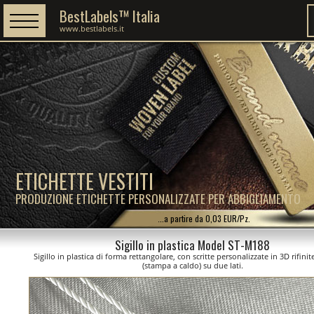
BestLabels™ Italia
www.bestlabels.it
ETICHETTE VESTITI
PRODUZIONE ETICHETTE PERSONALIZZATE PER ABBIGLIAMENTO
...a partire da 0,03 EUR/Pz.
Sigillo in plastica Model ST-M188
Sigillo in plastica di forma rettangolare, con scritte personalizzate in 3D rifini
(stampa a caldo) su due lati.