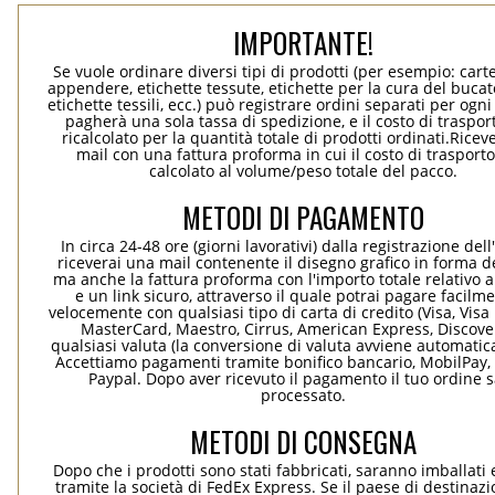
IMPORTANTE!
Se vuole ordinare diversi tipi di prodotti (per esempio: carte
appendere, etichette tessute, etichette per la cura del bucato
etichette tessili, ecc.) può registrare ordini separati per ogn
pagherà una sola tassa di spedizione, e il costo di traspor
ricalcolato per la quantità totale di prodotti ordinati.Rice
mail con una fattura proforma in cui il costo di trasport
calcolato al volume/peso totale del pacco.
METODI DI PAGAMENTO
In circa 24-48 ore (giorni lavorativi) dalla registrazione dell
riceverai una mail contenente il disegno grafico in forma de
ma anche la fattura proforma con l'importo totale relativo a
e un link sicuro, attraverso il quale potrai pagare facilm
velocemente con qualsiasi tipo di carta di credito (Visa, Visa 
MasterCard, Maestro, Cirrus, American Express, Discover
qualsiasi valuta (la conversione di valuta avviene automati
Accettiamo pagamenti tramite bonifico bancario, MobilPay, 
Paypal. Dopo aver ricevuto il pagamento il tuo ordine 
processato.
METODI DI CONSEGNA
Dopo che i prodotti sono stati fabbricati, saranno imballati 
tramite la società di FedEx Express. Se il paese di destinaz