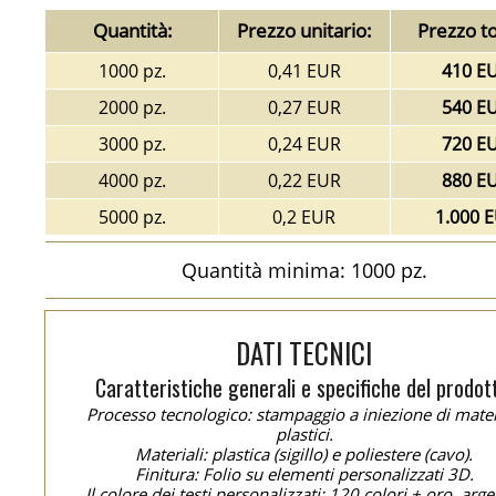
Quantità:
Prezzo unitario:
Prezzo to
1000 pz.
0,41 EUR
410 E
2000 pz.
0,27 EUR
540 E
3000 pz.
0,24 EUR
720 E
4000 pz.
0,22 EUR
880 E
5000 pz.
0,2 EUR
1.000 
Quantità minima: 1000 pz.
DATI TECNICI
Caratteristiche generali e specifiche del prodot
Processo tecnologico: stampaggio a iniezione di mater
plastici.
Materiali: plastica (sigillo) e poliestere (cavo).
Finitura: Folio su elementi personalizzati 3D.
Il colore dei testi personalizzati: 120 colori + oro, arge