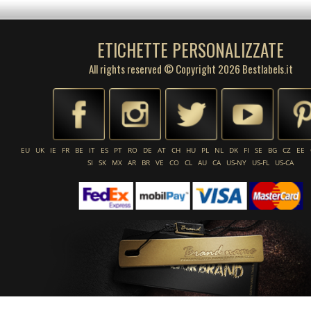
ETICHETTE PERSONALIZZATE
All rights reserved © Copyright 2026 Bestlabels.it
EU
UK
IE
FR
BE
IT
ES
PT
RO
DE
AT
CH
HU
PL
NL
DK
FI
SE
BG
CZ
EE
SI
SK
MX
AR
BR
VE
CO
CL
AU
CA
US-NY
US-FL
US-CA