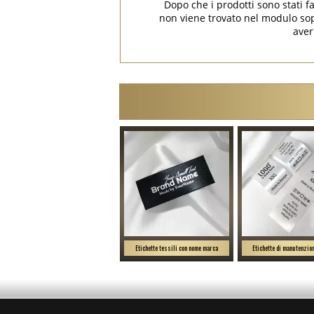
Dopo che i prodotti sono stati f
non viene trovato nel modulo s
aver
Etichette tessili con nome marca
Etichette di manutenzion