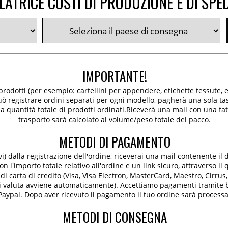
ATRICE COSTI DI PRODUZIONE E DI SPE
IMPORTANTE!
 prodotti (per esempio: cartellini per appendere, etichette tessute, e
 può registrare ordini separati per ogni modello, pagherà una sola tas
la quantità totale di prodotti ordinati.Riceverà una mail con una fat
trasporto sarà calcolato al volume/peso totale del pacco.
METODI DI PAGAMENTO
ivi) dalla registrazione dell'ordine, riceverai una mail contenente il 
 l'importo totale relativo all'ordine e un link sicuro, attraverso il
i carta di credito (Visa, Visa Electron, MasterCard, Maestro, Cirrus
di valuta avviene automaticamente). Accettiamo pagamenti tramite b
Paypal. Dopo aver ricevuto il pagamento il tuo ordine sarà processa
METODI DI CONSEGNA