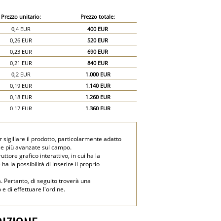
Prezzo unitario:
Prezzo totale:
0,4 EUR
400 EUR
0,26 EUR
520 EUR
0,23 EUR
690 EUR
0,21 EUR
840 EUR
0,2 EUR
1.000 EUR
0,19 EUR
1.140 EUR
0,18 EUR
1.260 EUR
0,17 EUR
1.360 EUR
0,16 EUR
1.440 EUR
0,15 EUR
1.500 EUR
r sigillare il prodotto, particolarmente adatto
0,13 EUR
1.950 EUR
ogie più avanzate sul campo.
0,12 EUR
2.400 EUR
tore grafico interattivo, in cui ha la
ha la possibilità di inserire il proprio
a. Pertanto, di seguito troverà una
e di effettuare l'ordine.