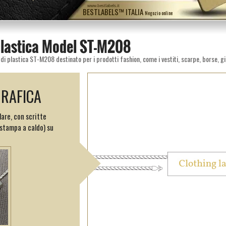
www.bestlabels.it
BESTLABELS™ ITALIA
Negozio online
 plastica Model ST-M208
GRAFICA
lare, con scritte
(stampa a caldo) su