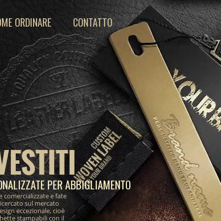
OME ORDINARE
CONTATTO
VESTITI
ONALIZZATE PER ABBIGLIAMENTO
e comercializzate e fate
ricercato sul mercato
design eccezionale, cioè
ichette stampabili con il