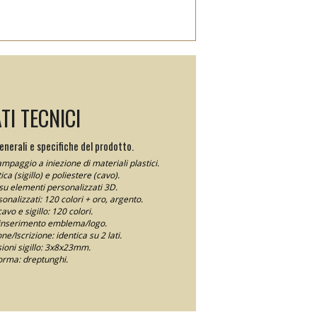
TI TECNICI
nerali e specifiche del prodotto.
mpaggio a iniezione di materiali plastici.
ica (sigillo) e poliestere (cavo).
o su elementi personalizzati 3D.
rsonalizzati: 120 colori + oro, argento.
avo e sigillo: 120 colori.
 inserimento emblema/logo.
e/Iscrizione: identica su 2 lati.
oni sigillo: 3x8x23mm.
orma: dreptunghi.