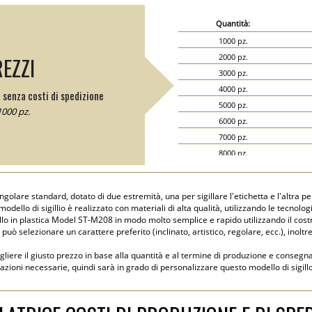
Quantità:
1000 pz.
2000 pz.
REZZI
3000 pz.
4000 pz.
 senza costi di spedizione
5000 pz.
000 pz.
6000 pz.
7000 pz.
8000 pz.
9000 pz.
10000 pz.
ngolare standard, dotato di due estremità, una per sigillare l'etichetta e l'altra pe
15000 pz.
 modello di sigillio è realizzato con materiali di alta qualità, utilizzando le tecnol
20000 pz.
lo in plastica Model ST-M208 in modo molto semplice e rapido utilizzando il costrut
e può selezionare un carattere preferito (inclinato, artistico, regolare, ecc.), inoltre 
egliere il giusto prezzo in base alla quantità e al termine di produzione e consegn
mazioni necessarie, quindi sarà in grado di personalizzare questo modello di sigillo 