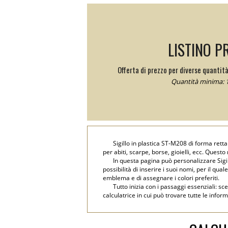
LISTINO P
Offerta di prezzo per diverse quantità
Quantità minima: 1
Sigillo in plastica ST-M208 di forma retta
per abiti, scarpe, borse, gioielli, ecc. Questo
In questa pagina può personalizzare Sigil
possibilità di inserire i suoi nomi, per il qual
emblema e di assegnare i colori preferiti.
Tutto inizia con i passaggi essenziali: sc
calculatrice in cui può trovare tutte le infor