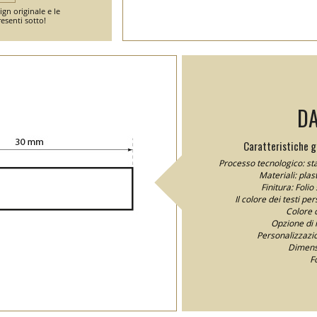
gn originale e le
esenti sotto!
DA
Caratteristiche ge
Processo tecnologico: sta
Materiali: plast
Finitura: Foli
Il colore dei testi pe
Colore c
Opzione di
Personalizzazion
Dimensi
F