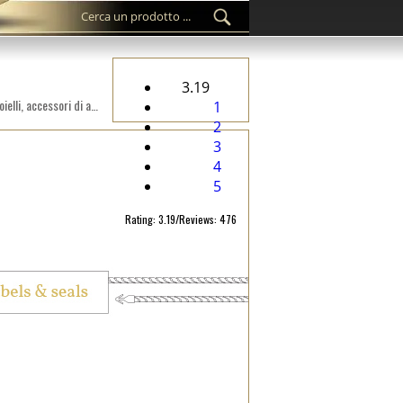
3.19
Sigillio personalizzato di plastica ST-M208 destinato per i prodotti fashion, come i vestiti, scarpe, borse, gioielli, accessori di abbigliamento, etc.
1
2
3
4
5
Rating: 3.19/Reviews: 476