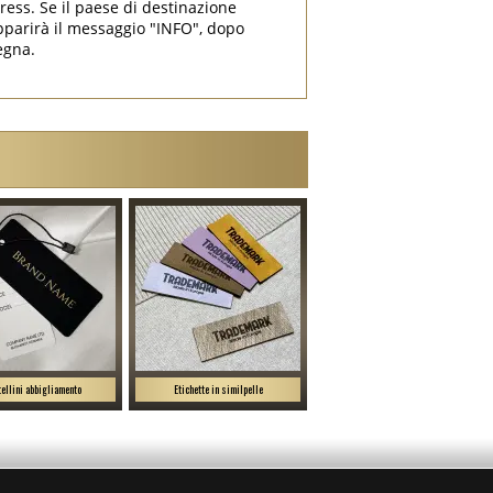
press. Se il paese di destinazione
parirà il messaggio "INFO", dopo
egna.
ellini abbigliamento
Etichette in similpelle