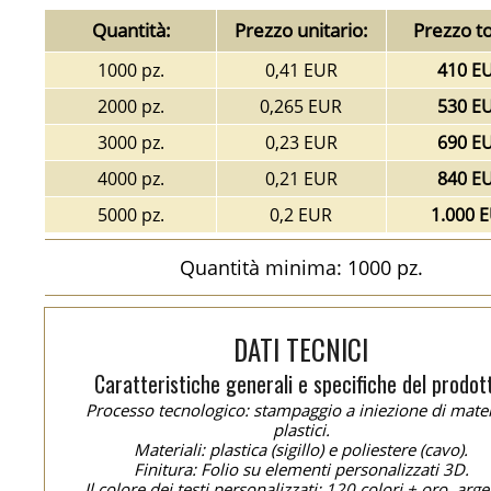
Quantità:
Prezzo unitario:
Prezzo to
1000 pz.
0,41 EUR
410 E
2000 pz.
0,265 EUR
530 E
3000 pz.
0,23 EUR
690 E
4000 pz.
0,21 EUR
840 E
5000 pz.
0,2 EUR
1.000 
Quantità minima: 1000 pz.
DATI TECNICI
Caratteristiche generali e specifiche del prodot
Processo tecnologico: stampaggio a iniezione di mater
plastici.
Materiali: plastica (sigillo) e poliestere (cavo).
Finitura: Folio su elementi personalizzati 3D.
Il colore dei testi personalizzati: 120 colori + oro, arge