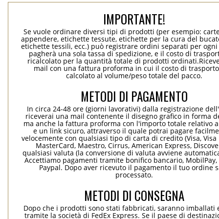
IMPORTANTE!
Se vuole ordinare diversi tipi di prodotti (per esempio: carte
appendere, etichette tessute, etichette per la cura del bucato
etichette tessili, ecc.) può registrare ordini separati per ogn
pagherà una sola tassa di spedizione, e il costo di traspor
ricalcolato per la quantità totale di prodotti ordinati.Rice
mail con una fattura proforma in cui il costo di trasport
calcolato al volume/peso totale del pacco.
METODI DI PAGAMENTO
In circa 24-48 ore (giorni lavorativi) dalla registrazione dell
riceverai una mail contenente il disegno grafico in forma de
ma anche la fattura proforma con l'importo totale relativo a
e un link sicuro, attraverso il quale potrai pagare facilm
velocemente con qualsiasi tipo di carta di credito (Visa, Visa 
MasterCard, Maestro, Cirrus, American Express, Discover
qualsiasi valuta (la conversione di valuta avviene automati
Accettiamo pagamenti tramite bonifico bancario, MobilPay, 
Paypal. Dopo aver ricevuto il pagamento il tuo ordine 
processato.
METODI DI CONSEGNA
Dopo che i prodotti sono stati fabbricati, saranno imballati 
tramite la società di FedEx Express. Se il paese di destinaz