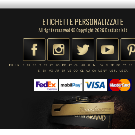
ETICHETTE PERSONALIZZATE
All rights reserved © Copyright 2026 Bestlabels.it
EU
UK
IE
FR
BE
IT
ES
PT
RO
DE
AT
CH
HU
PL
NL
DK
FI
SE
BG
CZ
EE
SI
SK
MX
AR
BR
VE
CO
CL
AU
CA
US-NY
US-FL
US-CA