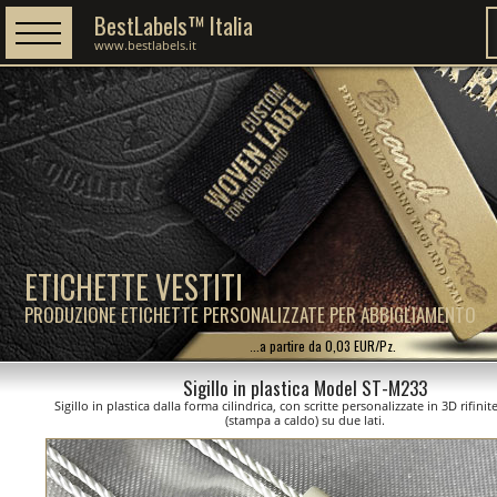
BestLabels™ Italia
www.bestlabels.it
ETICHETTE VESTITI
PRODUZIONE ETICHETTE PERSONALIZZATE PER ABBIGLIAMENTO
...a partire da 0,03 EUR/Pz.
Sigillo in plastica Model ST-M233
Sigillo in plastica dalla forma cilindrica, con scritte personalizzate in 3D rifini
(stampa a caldo) su due lati.