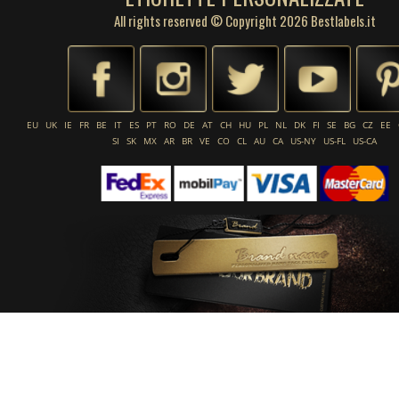
All rights reserved © Copyright 2026 Bestlabels.it
EU
UK
IE
FR
BE
IT
ES
PT
RO
DE
AT
CH
HU
PL
NL
DK
FI
SE
BG
CZ
EE
SI
SK
MX
AR
BR
VE
CO
CL
AU
CA
US-NY
US-FL
US-CA