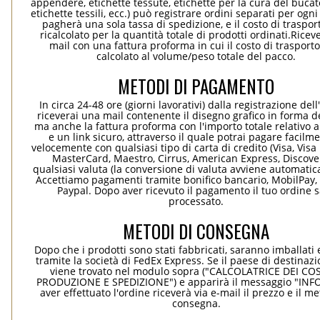
appendere, etichette tessute, etichette per la cura del bucato
etichette tessili, ecc.) può registrare ordini separati per ogn
pagherà una sola tassa di spedizione, e il costo di traspor
ricalcolato per la quantità totale di prodotti ordinati.Rice
mail con una fattura proforma in cui il costo di trasport
calcolato al volume/peso totale del pacco.
METODI DI PAGAMENTO
In circa 24-48 ore (giorni lavorativi) dalla registrazione dell
riceverai una mail contenente il disegno grafico in forma de
ma anche la fattura proforma con l'importo totale relativo a
e un link sicuro, attraverso il quale potrai pagare facilm
velocemente con qualsiasi tipo di carta di credito (Visa, Visa 
MasterCard, Maestro, Cirrus, American Express, Discover
qualsiasi valuta (la conversione di valuta avviene automati
Accettiamo pagamenti tramite bonifico bancario, MobilPay, 
Paypal. Dopo aver ricevuto il pagamento il tuo ordine 
processato.
METODI DI CONSEGNA
Dopo che i prodotti sono stati fabbricati, saranno imballati 
tramite la società di FedEx Express. Se il paese di destinaz
viene trovato nel modulo sopra ("CALCOLATRICE DEI COS
PRODUZIONE E SPEDIZIONE") e apparirà il messaggio "INF
aver effettuato l'ordine riceverà via e-mail il prezzo e il m
consegna.