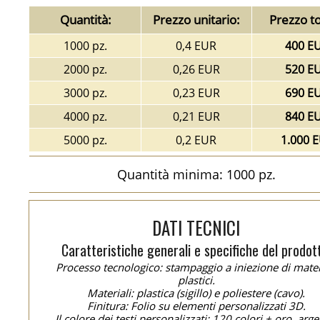
Quantità:
Prezzo unitario:
Prezzo to
1000 pz.
0,4 EUR
400 E
2000 pz.
0,26 EUR
520 E
3000 pz.
0,23 EUR
690 E
4000 pz.
0,21 EUR
840 E
5000 pz.
0,2 EUR
1.000 
Quantità minima: 1000 pz.
DATI TECNICI
Caratteristiche generali e specifiche del prodot
Processo tecnologico: stampaggio a iniezione di mater
plastici.
Materiali: plastica (sigillo) e poliestere (cavo).
Finitura: Folio su elementi personalizzati 3D.
Il colore dei testi personalizzati: 120 colori + oro, arge