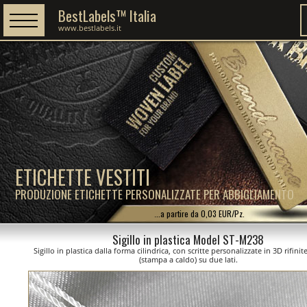
BestLabels™ Italia
www.bestlabels.it
ETICHETTE VESTITI
PRODUZIONE ETICHETTE PERSONALIZZATE PER ABBIGLIAMENTO
...a partire da 0,03 EUR/Pz.
Sigillo in plastica Model ST-M238
Sigillo in plastica dalla forma cilindrica, con scritte personalizzate in 3D rifini
(stampa a caldo) su due lati.