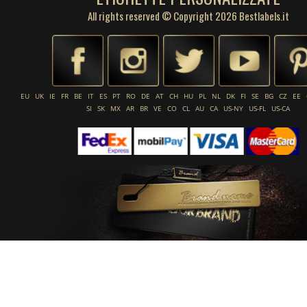
All rights reserved © Copyright 2026 Bestlabels.it
EU
UK
IE
FR
BE
IT
ES
PT
RO
DE
AT
CH
HU
PL
NL
DK
FI
SE
BG
CZ
EE
SI
SK
MX
AR
BR
VE
CO
CL
AU
CA
US-NY
US-FL
US-CA