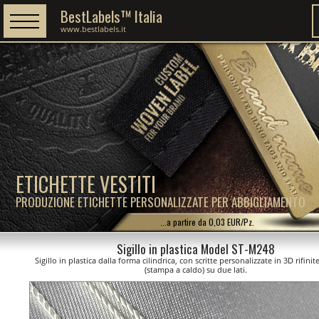
BestLabels™ Italia
www.bestlabels.it
ETICHETTE VESTITI
PRODUZIONE ETICHETTE PERSONALIZZATE PER ABBIGLIAMENTO
...a partire da 0,03 EUR/Pz.
Sigillo in plastica Model ST-M248
Sigillo in plastica dalla forma cilindrica, con scritte personalizzate in 3D rifini
(stampa a caldo) su due lati.