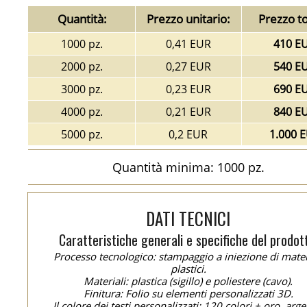
Quantità:
Prezzo unitario:
Prezzo to
1000 pz.
0,41 EUR
410 E
2000 pz.
0,27 EUR
540 E
3000 pz.
0,23 EUR
690 E
4000 pz.
0,21 EUR
840 E
5000 pz.
0,2 EUR
1.000 
Quantità minima: 1000 pz.
DATI TECNICI
Caratteristiche generali e specifiche del prodot
Processo tecnologico: stampaggio a iniezione di mater
plastici.
Materiali: plastica (sigillo) e poliestere (cavo).
Finitura: Folio su elementi personalizzati 3D.
Il colore dei testi personalizzati: 120 colori + oro, arge