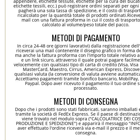
appendere, etichette tessute, etichette per la cura del bucato
etichette tessili, ecc.) può registrare ordini separati per ogn
pagherà una sola tassa di spedizione, e il costo di traspor
ricalcolato per la quantità totale di prodotti ordinati.Rice
mail con una fattura proforma in cui il costo di trasport
calcolato al volume/peso totale del pacco.
METODI DI PAGAMENTO
In circa 24-48 ore (giorni lavorativi) dalla registrazione dell
riceverai una mail contenente il disegno grafico in forma de
ma anche la fattura proforma con l'importo totale relativo a
e un link sicuro, attraverso il quale potrai pagare facilm
velocemente con qualsiasi tipo di carta di credito (Visa, Visa 
MasterCard, Maestro, Cirrus, American Express, Discover
qualsiasi valuta (la conversione di valuta avviene automati
Accettiamo pagamenti tramite bonifico bancario, MobilPay, 
Paypal. Dopo aver ricevuto il pagamento il tuo ordine 
processato.
METODI DI CONSEGNA
Dopo che i prodotti sono stati fabbricati, saranno imballati 
tramite la società di FedEx Express. Se il paese di destinaz
viene trovato nel modulo sopra ("CALCOLATRICE DEI COS
PRODUZIONE E SPEDIZIONE") e apparirà il messaggio "INF
aver effettuato l'ordine riceverà via e-mail il prezzo e il m
consegna.