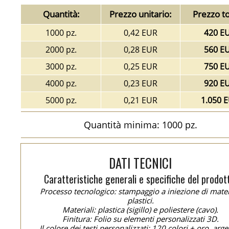
Quantità:
Prezzo unitario:
Prezzo to
1000 pz.
0,42 EUR
420 E
2000 pz.
0,28 EUR
560 E
3000 pz.
0,25 EUR
750 E
4000 pz.
0,23 EUR
920 E
5000 pz.
0,21 EUR
1.050 
Quantità minima: 1000 pz.
DATI TECNICI
Caratteristiche generali e specifiche del prodot
Processo tecnologico: stampaggio a iniezione di mater
plastici.
Materiali: plastica (sigillo) e poliestere (cavo).
Finitura: Folio su elementi personalizzati 3D.
Il colore dei testi personalizzati: 120 colori + oro, arge