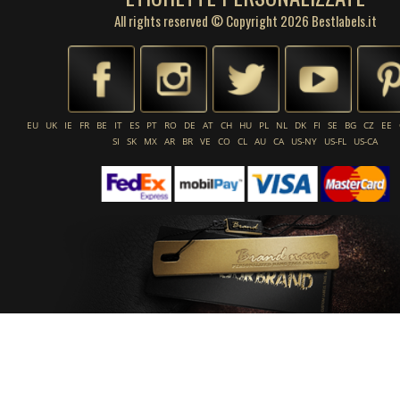
All rights reserved © Copyright 2026 Bestlabels.it
EU
UK
IE
FR
BE
IT
ES
PT
RO
DE
AT
CH
HU
PL
NL
DK
FI
SE
BG
CZ
EE
SI
SK
MX
AR
BR
VE
CO
CL
AU
CA
US-NY
US-FL
US-CA