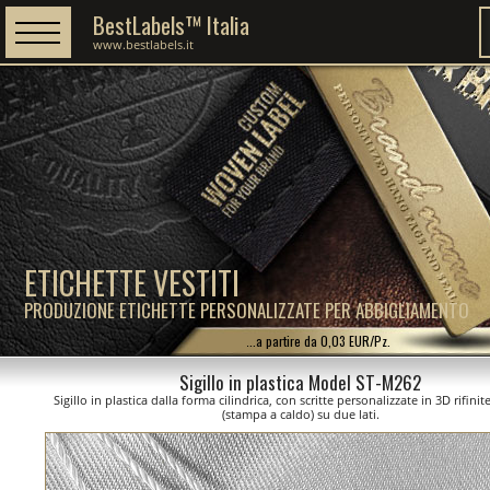
BestLabels™ Italia
www.bestlabels.it
ETICHETTE VESTITI
PRODUZIONE ETICHETTE PERSONALIZZATE PER ABBIGLIAMENTO
...a partire da 0,03 EUR/Pz.
Sigillo in plastica Model ST-M262
Sigillo in plastica dalla forma cilindrica, con scritte personalizzate in 3D rifini
(stampa a caldo) su due lati.