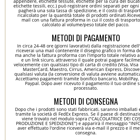
appendere, etichette tessute, etichette per la cura del bucato
etichette tessili, ecc.) può registrare ordini separati per ogn
pagherà una sola tassa di spedizione, e il costo di traspor
ricalcolato per la quantità totale di prodotti ordinati.Rice
mail con una fattura proforma in cui il costo di trasport
calcolato al volume/peso totale del pacco.
METODI DI PAGAMENTO
In circa 24-48 ore (giorni lavorativi) dalla registrazione dell
riceverai una mail contenente il disegno grafico in forma de
ma anche la fattura proforma con l'importo totale relativo a
e un link sicuro, attraverso il quale potrai pagare facilm
velocemente con qualsiasi tipo di carta di credito (Visa, Visa 
MasterCard, Maestro, Cirrus, American Express, Discover
qualsiasi valuta (la conversione di valuta avviene automati
Accettiamo pagamenti tramite bonifico bancario, MobilPay, 
Paypal. Dopo aver ricevuto il pagamento il tuo ordine 
processato.
METODI DI CONSEGNA
Dopo che i prodotti sono stati fabbricati, saranno imballati 
tramite la società di FedEx Express. Se il paese di destinaz
viene trovato nel modulo sopra ("CALCOLATRICE DEI COS
PRODUZIONE E SPEDIZIONE") e apparirà il messaggio "INF
aver effettuato l'ordine riceverà via e-mail il prezzo e il m
consegna.