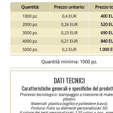
Quantità:
Prezzo unitario:
Prezzo to
1000 pz.
0,4 EUR
400 E
2000 pz.
0,26 EUR
520 E
3000 pz.
0,23 EUR
690 E
4000 pz.
0,21 EUR
840 E
5000 pz.
0,2 EUR
1.000 
Quantità minima: 1000 pz.
DATI TECNICI
Caratteristiche generali e specifiche del prodot
Processo tecnologico: stampaggio a iniezione di mater
plastici.
Materiali: plastica (sigillo) e poliestere (cavo).
Finitura: Folio su elementi personalizzati 3D.
Il colore dei testi personalizzati: 120 colori + oro, arge