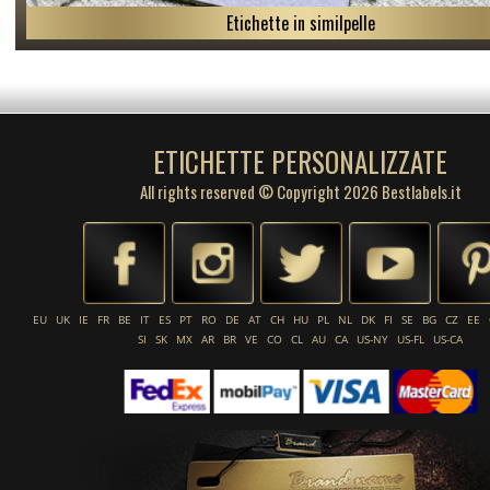
Etichette in similpelle
ETICHETTE PERSONALIZZATE
All rights reserved © Copyright 2026 Bestlabels.it
EU
UK
IE
FR
BE
IT
ES
PT
RO
DE
AT
CH
HU
PL
NL
DK
FI
SE
BG
CZ
EE
SI
SK
MX
AR
BR
VE
CO
CL
AU
CA
US-NY
US-FL
US-CA