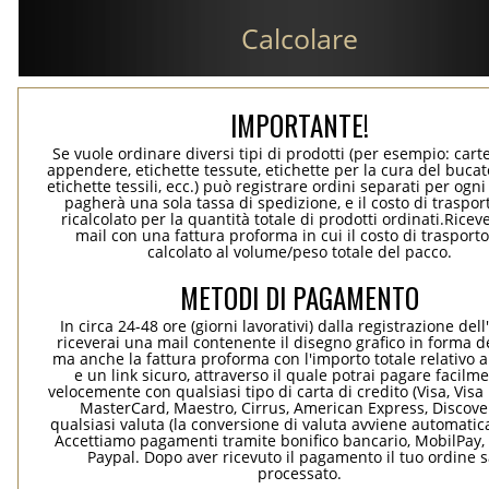
Calcolare
IMPORTANTE!
Se vuole ordinare diversi tipi di prodotti (per esempio: carte
appendere, etichette tessute, etichette per la cura del bucato
etichette tessili, ecc.) può registrare ordini separati per ogn
pagherà una sola tassa di spedizione, e il costo di traspor
ricalcolato per la quantità totale di prodotti ordinati.Rice
mail con una fattura proforma in cui il costo di trasport
calcolato al volume/peso totale del pacco.
METODI DI PAGAMENTO
In circa 24-48 ore (giorni lavorativi) dalla registrazione dell
riceverai una mail contenente il disegno grafico in forma de
ma anche la fattura proforma con l'importo totale relativo a
e un link sicuro, attraverso il quale potrai pagare facilm
velocemente con qualsiasi tipo di carta di credito (Visa, Visa 
MasterCard, Maestro, Cirrus, American Express, Discover
qualsiasi valuta (la conversione di valuta avviene automati
Accettiamo pagamenti tramite bonifico bancario, MobilPay, 
Paypal. Dopo aver ricevuto il pagamento il tuo ordine 
processato.