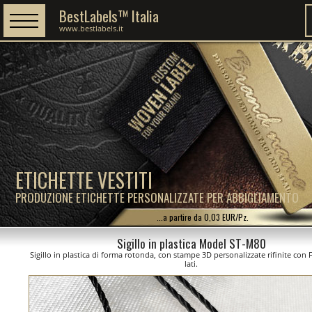
BestLabels™ Italia
www.bestlabels.it
ETICHETTE VESTITI
PRODUZIONE ETICHETTE PERSONALIZZATE PER ABBIGLIAMENTO
...a partire da 0,03 EUR/Pz.
Sigillo in plastica Model ST-M80
Sigillo in plastica di forma rotonda, con stampe 3D personalizzate rifinite con 
lati.