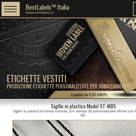
BestLabels™ Italia
www.bestlabels.it
ETICHETTE VESTITI
PRODUZIONE ETICHETTE PERSONALIZZATE PER ABBIGLIAMENTO
...a partire da 0,03 EUR/Pz.
Sigillo in plastica Model ST-M85
Sigillo in plastica di forma rotonda, con stampe 3D personalizzate rifinite con 
lati.