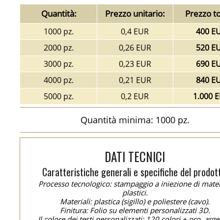
Quantità:
Prezzo unitario:
Prezzo to
1000 pz.
0,4 EUR
400 E
2000 pz.
0,26 EUR
520 E
3000 pz.
0,23 EUR
690 E
4000 pz.
0,21 EUR
840 E
5000 pz.
0,2 EUR
1.000 
Quantità minima: 1000 pz.
DATI TECNICI
Caratteristiche generali e specifiche del prodot
Processo tecnologico: stampaggio a iniezione di mater
plastici.
Materiali: plastica (sigillo) e poliestere (cavo).
Finitura: Folio su elementi personalizzati 3D.
Il colore dei testi personalizzati: 120 colori + oro, arge