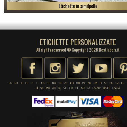
Etichette in similpelle
ETICHETTE PERSONALIZZATE
All rights reserved © Copyright 2026 Bestlabels.it
EU
UK
IE
FR
BE
IT
ES
PT
RO
DE
AT
CH
HU
PL
NL
DK
FI
SE
BG
CZ
EE
SI
SK
MX
AR
BR
VE
CO
CL
AU
CA
US-NY
US-FL
US-CA