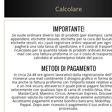
Calcolare
IMPORTANTE!
Se vuole ordinare diversi tipi di prodotti (per esempio: carte
appendere, etichette tessute, etichette per la cura del bucato
etichette tessili, ecc.) può registrare ordini separati per ogn
pagherà una sola tassa di spedizione, e il costo di traspor
ricalcolato per la quantità totale di prodotti ordinati.Rice
mail con una fattura proforma in cui il costo di trasport
calcolato al volume/peso totale del pacco.
METODI DI PAGAMENTO
In circa 24-48 ore (giorni lavorativi) dalla registrazione dell
riceverai una mail contenente il disegno grafico in forma de
ma anche la fattura proforma con l'importo totale relativo a
e un link sicuro, attraverso il quale potrai pagare facilm
velocemente con qualsiasi tipo di carta di credito (Visa, Visa 
MasterCard, Maestro, Cirrus, American Express, Discover
qualsiasi valuta (la conversione di valuta avviene automati
Accettiamo pagamenti tramite bonifico bancario, MobilPay, 
Paypal. Dopo aver ricevuto il pagamento il tuo ordine 
processato.