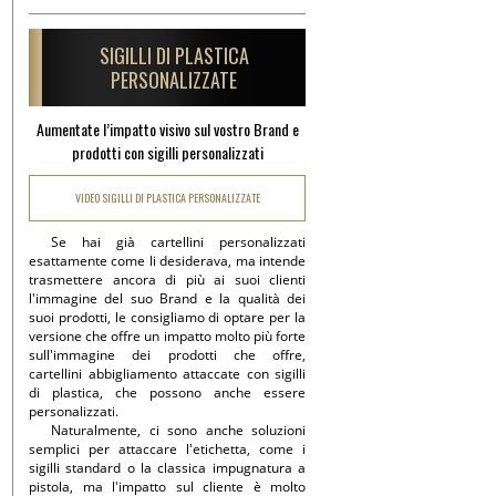
SIGILLI DI PLASTICA
PERSONALIZZATE
Aumentate l’impatto visivo sul vostro Brand e
prodotti con sigilli personalizzati
VIDEO SIGILLI DI PLASTICA PERSONALIZZATE
Se hai già cartellini personalizzati
esattamente come li desiderava, ma intende
trasmettere ancora di più ai suoi clienti
l'immagine del suo Brand e la qualità dei
suoi prodotti, le consigliamo di optare per la
versione che offre un impatto molto più forte
sull'immagine dei prodotti che offre,
cartellini abbigliamento attaccate con sigilli
di plastica, che possono anche essere
personalizzati.
Naturalmente, ci sono anche soluzioni
semplici per attaccare l'etichetta, come i
sigilli standard o la classica impugnatura a
pistola, ma l'impatto sul cliente è molto