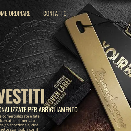
OME ORDINARE
CONTATTO
VESTITI
ONALIZZATE PER ABBIGLIAMENTO
e comercializzate e fate
ricercato sul mercato
design eccezionale, cioè
ichette stampabili con il