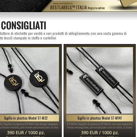
www.bestlabels.it
BESTLABELS™ ITALIA
Negozio online
 CONSIGLIATI
duttore di etichette per vestiti e vari prodotti di abbigliamento con una vasta gamma di
te tessili stampate in stoffa e cartellini
Sigillo in plastica Model ST-M32
Sigillo in plastica Model ST-M141
2 Sigillo in plastica ST-M32 dal design elegante
ST-M141 Sigillo di plastica ST-M141 con una semplice
a forma rotonda, può essere personalizzato su due
forma rettangolare, personalizzato con un testo, il nome
 con il nome del Brand o emblema/trademark ed è
del Brand, marchio, un sito Web, ecc. e un logo/emblema,
390 EUR / 1000 pz.
390 EUR / 1000 pz.
ideale per prodotti come vestiti, borse, scarpe.
adatto a qualsiasi tipo di prodotto del settore tessile,
Quantità minima: 1000 pz.
Quantità minima: 1000 pz.