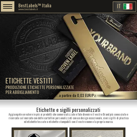
BestLabels™ Italia
IT
www.bestlabels.it
ETICHETTE VESTITI
PRODUZIONE ETICHETTE PERSONALIZZATE
PER ABBIGLIAMENTO
...a partire da 0,03 EUR/Pz.
Etichette e sigilli personalizzati
Aggiungete un valore in più ai prodotti che comercializzate e fate divenire il vostro Brand più conosciuto e
ricercato sul mercato con delle cartellini personalizzati con un design eccezionale, cioè sigilli di plastica
ed etichette tessute o etichette stampabili con il vostro nome o la propria marca.