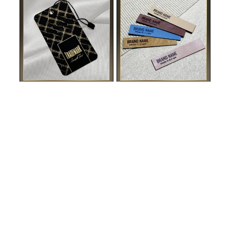
Cartellino in cartoncino Model HT-M96
Etichetta in similpelle Model EP-M146
HT-M96 Etichetta con scrittura dorata realizzata in cartone
EP-M146 Etichette personalizzate con il nome o il logo
laminato con una speciale pellicola di velluto, adatta per
del brand realizzate in ecopelle Modello EP-M146, per
vestiti, accessori di abbigliamento, calzature e altri.
prodotti creati a mano o cuciti in laboratori sartoriali.
29 EUR / 100 pz.
32 EUR / 50 pz.
Quantità minima: 100 pz.
Quantità minima: 50 pz.
PERSONALIZZA
PERSONALIZZA