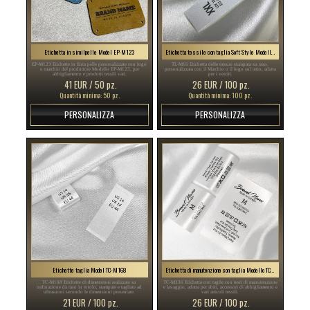
Etichetta in similpelle Model EP-M123
Etichetta tessile con taglia Soft Style Modello TL-M16
EP-M123 Etichette in finta pelle personalizzate con logo
TL-M16 Etichetta delle misure stampata su raso,
o marchio del produttore Modello EP-M123, per
personalizzata con il Marchio o il logo sul retro, adatta
abbigliamento e prodotti tessili vari.
per i vestiti.
41 EUR / 50 pz.
26 EUR / 100 pz.
Quantità minima: 50 pz.
Quantità minima: 100 pz.
PERSONALIZZA
PERSONALIZZA
Etichette taglia Model TC-M168
Etichetta di manutenzione con taglia Modello TC-M336
TC-M168 Etichette di dimensioni realizzate su
TC-M336 Etichetta con taglie con testi di manutenzione
ordinazione da raso in rotolo, stampate e tagliate ad
e lavaggio, adatta per abiti, accessori di abbigliamento e
ultrasuoni secondo le dimensioni presentate.
vari articoli tessili.
21 EUR / 100 pz.
26 EUR / 100 pz.