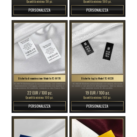
Quantità minima: 50 pz.
Quantità minima: 500 pz.
PERSONALIZZA
PERSONALIZZA
Etichetta di manutenzione Modello TC-M178
Etichette taglia Model TC-M228
TC-M178 Etichetta per la cura del bucato, con simboli di
TC-M228 Etichette personalizzate con misure, da cucire
manutenzione e lavaggio, personalizzata con marchio e
su vestiti o vari articoli di abbigliamento, fatte su misura
composizione del materiale, stampata su raso bianco fine.
con materiale tessile di alta qualità.
22 EUR / 100 pz.
19 EUR / 100 pz.
Quantità minima: 100 pz.
Quantità minima: 100 pz.
PERSONALIZZA
PERSONALIZZA