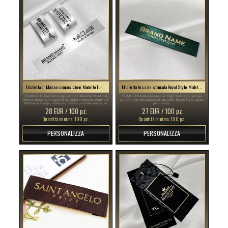
Etichetta di Marca e composizione Modello TL-M114
Etichetta tessile stampata Royal Style Model TL-M13
TL-M114 Etichetta di composizione Modello TL-M114
TL-M13 Etichetta stampata ad High Definition su raso
personalizzata con segni di lavaggio e manutenzione e il
con il nome personalizzato, modello Royal Style, adatta
Marchio o il logo, adatta a qualsiasi prodotto tessile, in
per i vestiti.
particolare gli articoli di abbigliamento.
28 EUR / 100 pz.
27 EUR / 100 pz.
Quantità minima: 100 pz.
Quantità minima: 100 pz.
PERSONALIZZA
PERSONALIZZA