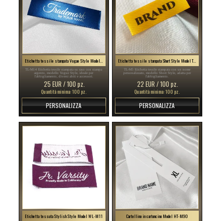
Etichetta tessile stampata Vogue Style Model TL-M14
Etichetta tessile stampata Short Style Model TL-M5
TL-M14 Etichetta tessile stampata su raso con stampa
TL-M5 Etichetta tessile stampata con un nome
argento, modello Vogue Style, ideale per
personalizzato, modello Short Style, adatta per
l'abbigliamento, diversi abiti e accessori.
l'abbigliamento.
25 EUR / 100 pz.
22 EUR / 100 pz.
Quantità minima: 100 pz.
Quantità minima: 100 pz.
PERSONALIZZA
PERSONALIZZA
Etichetta tessuta Stylish Style Model WL-M11
Cartellino in cartoncino Model HT-M90