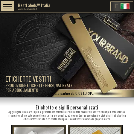
BestLabels™ Italia
IT
www.bestlabels.it
ETICHETTE VESTITI
PRODUZIONE ETICHETTE PERSONALIZZATE
PER ABBIGLIAMENTO
...a partire da 0,03 EUR/Pz.
Etichette e sigilli personalizzati
Aggiungete un valore in più ai prodotti che comercializzate e fate divenire il vostro Brand più conosciuto e
ricercato sul mercato con delle cartellini personalizzati con un design eccezionale, cioè sigilli di plastica
ed etichette tessute o etichette stampabili con il vostro nome o la propria marca.