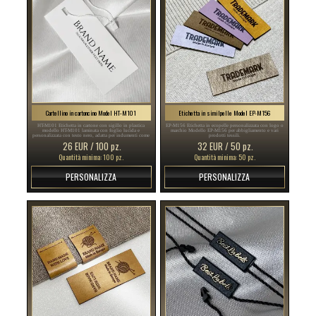
Cartellino in cartoncino Model HT-M101
Etichetta in similpelle Model EP-M156
HT-M101 Etichetta in cartone con sigillo in plastica
EP-M156 Etichetta in ecopelle personalizzata con logo o
modello HT-M101 laminata con foglio lucida e
marchio Modello EP-M156 per abbigliamento e vari
personalizzata con testo nero, adatta per indumenti come
prodotti tessili.
vestiti, accessori e altri articole di abbigliamento.
26 EUR / 100 pz.
32 EUR / 50 pz.
Quantità minima: 100 pz.
Quantità minima: 50 pz.
PERSONALIZZA
PERSONALIZZA