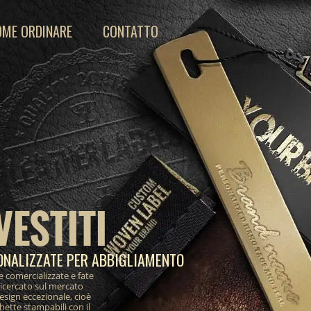
OME ORDINARE
CONTATTO
VESTITI
ONALIZZATE PER ABBIGLIAMENTO
e comercializzate e fate
ricercato sul mercato
design eccezionale, cioè
ichette stampabili con il