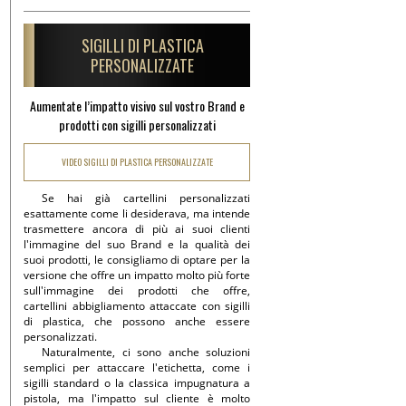
SIGILLI DI PLASTICA
PERSONALIZZATE
Aumentate l’impatto visivo sul vostro Brand e
prodotti con sigilli personalizzati
VIDEO SIGILLI DI PLASTICA PERSONALIZZATE
Se hai già cartellini personalizzati
esattamente come li desiderava, ma intende
trasmettere ancora di più ai suoi clienti
l'immagine del suo Brand e la qualità dei
suoi prodotti, le consigliamo di optare per la
versione che offre un impatto molto più forte
sull'immagine dei prodotti che offre,
cartellini abbigliamento attaccate con sigilli
di plastica, che possono anche essere
personalizzati.
Naturalmente, ci sono anche soluzioni
semplici per attaccare l'etichetta, come i
sigilli standard o la classica impugnatura a
pistola, ma l'impatto sul cliente è molto