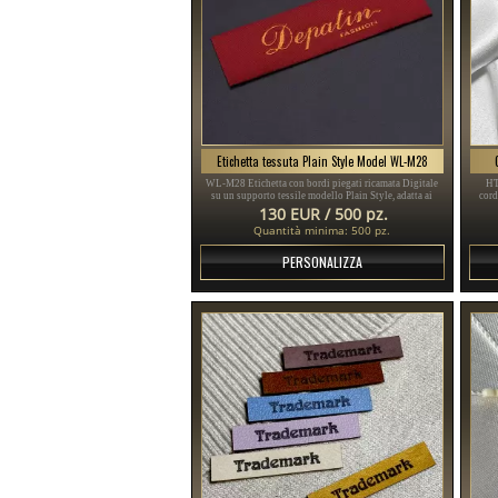
Etichetta tessuta Plain Style Model WL-M28
WL-M28 Etichetta con bordi piegati ricamata Digitale
HT
su un supporto tessile modello Plain Style, adatta ai
cord
prodotti tessili ma anche a diversi articoli tessili.
130 EUR / 500 pz.
Quantità minima: 500 pz.
PERSONALIZZA