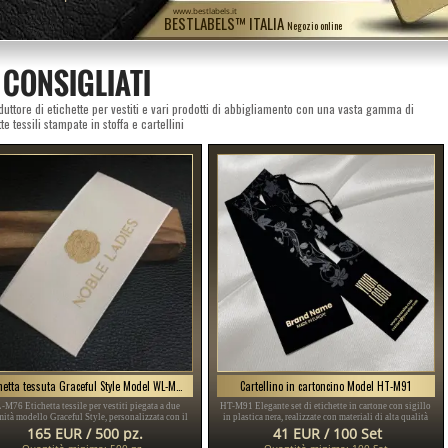
www.bestlabels.it
BESTLABELS™ ITALIA
Negozio online
 CONSIGLIATI
duttore di etichette per vestiti e vari prodotti di abbigliamento con una vasta gamma di
te tessili stampate in stoffa e cartellini
Etichetta tessuta Graceful Style Model WL-M76
Cartellino in cartoncino Model HT-M91
M76 Etichetta tessile per vestiti piegata a due
HT-M91 Elegante set di etichette in cartone con sigillo
mità modello Graceful Style, personalizzata con il
in plastica nera, realizzate con materiali di alta qualità
del Brand e un logo in una vasta gamma di colori,
per vari tessuti, come abbigliamento da donna, abiti,
165 EUR / 500 pz.
41 EUR / 100 Set
tto per ogni prodotti tessile, specialmente abiti
abbigliamento da uomo, pantaloni, giacche, ecc.
Quantità minima: 500 pz.
Quantità minima: 100 Set