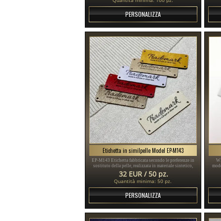
PERSONALIZZA
Etichetta in similpelle Model EP-M143
EP-M143 Etichetta fabbricata secondo le preferenze in
WL
sostituto della pelle, realizzata in materiale sintetico,
mode
Modello EP-M143 per prodotti di abbigliamento,
cap
32 EUR / 50 pz.
personalizzata con logo o nome del produttore.
Quantità minima: 50 pz.
PERSONALIZZA